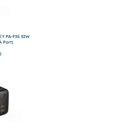
EY PA-F3S 32W
A Port)
₫