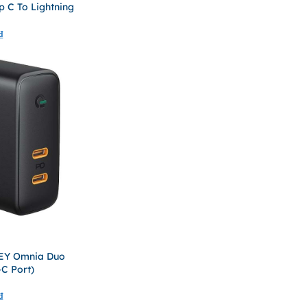
 C To Lightning
₫
EY Omnia Duo
C Port)
₫