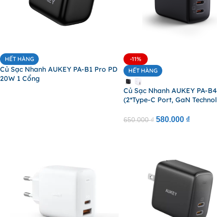
HẾT HÀNG
-11%
Củ Sạc Nhanh AUKEY PA-B1 Pro PD
HẾT HÀNG
20W 1 Cổng
Củ Sạc Nhanh AUKEY PA-B
(2*Type-C Port, GaN Techno
580.000
₫
650.000
₫