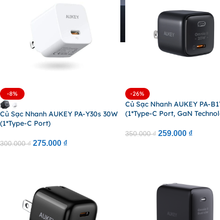
-8%
-26%
Củ Sạc Nhanh AUKEY PA-B
(1*Type-C Port, GaN Techno
Củ Sạc Nhanh AUKEY PA-Y30s 30W
(1*Type-C Port)
259.000
₫
350.000
₫
275.000
₫
300.000
₫