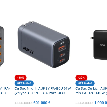
-40%
-22%
HẾT HÀNG
HẾT HÀNG
a™ PA-
Củ Sạc Nhanh AUKEY PA-B6U 67W
Củ Sạc Du Lịch AU
-C +
(2*Type-C + 1*USB-A Port, UFCS
Mix PA-B7O 140W 
Certified, GaN Technology)
US,UK,EU, PD 3.1)
601.000
₫
1.990.
1.000.000
₫
2.563.000
₫