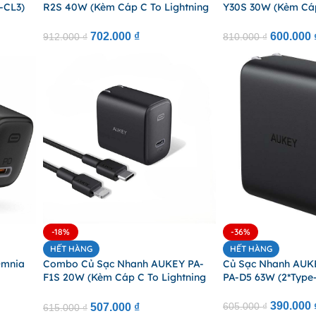
-CL3)
R2S 40W (Kèm Cáp C To Lightning
Y30S 30W (Kèm Cáp
CB-CL3 0.9m, 2 Cổng)
CB-CL3 0.9m)
702.000
₫
600.000
912.000
₫
810.000
₫
-18%
-36%
HẾT HÀNG
HẾT HÀNG
Omnia
Combo Củ Sạc Nhanh AUKEY PA-
Củ Sạc Nhanh AUK
F1S 20W (Kèm Cáp C To Lightning
PA-D5 63W (2*Type-
CB-CL2 2m)
390.000
605.000
₫
507.000
₫
615.000
₫