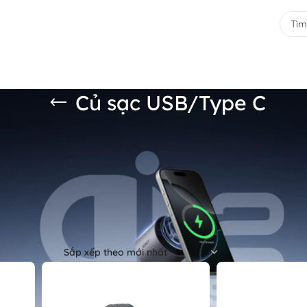
Home
Sản phẩm
Tin tức
Thông tin
Liên hệ
ại Việt Nam
Củ sạc USB/Type C