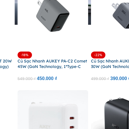
-18%
-22%
1T 20W
Củ Sạc Nhanh AUKEY PA-C2 Comet
Củ Sạc Nhanh AUK
logy)
45W (GaN Technology, 1*Type-C
30W (GaN Technolo
Port)
Port)
450.000
₫
390.000
549.000
₫
499.000
₫