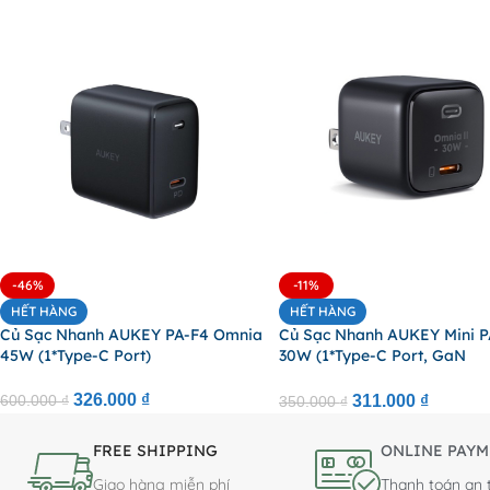
-46%
-11%
HẾT HÀNG
HẾT HÀNG
Củ Sạc Nhanh AUKEY PA-F4 Omnia
Củ Sạc Nhanh AUKEY Mini P
45W (1*Type-C Port)
30W (1*Type-C Port, GaN
Technology)
326.000
₫
600.000
₫
311.000
₫
350.000
₫
FREE SHIPPING
ONLINE PAYM
Giao hàng miễn phí
Thanh toán an 