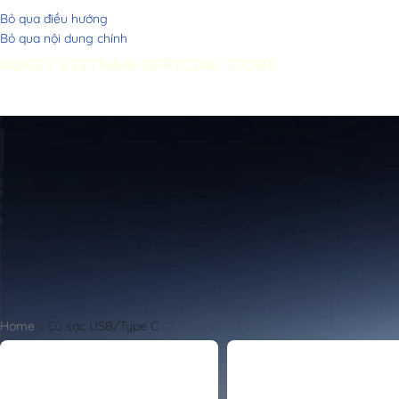
Bỏ qua điều hướng
Bỏ qua nội dung chính
AUKEY VIETNAM OFFICIAL STORE
Đại lý phân phối, bán lẻ và bảo hành ủy quyền chính hãng AUKEY t
Home
»
Củ sạc USB/Type C