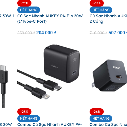
-21%
-29%
HẾT HÀNG
HẾT HÀNG
9 30W 1
Củ Sạc Nhanh AUKEY PA-F1s 20W
Củ Sạc Nhanh AUK
(1*Type-C Port)
2 Cổng
204.000
₫
507.000
259.000
₫
716.000
₫
-23%
-26%
HẾT HÀNG
HẾT HÀNG
3S 20W
Combo Củ Sạc Nhanh AUKEY PA-
Combo Củ Sạc Nha