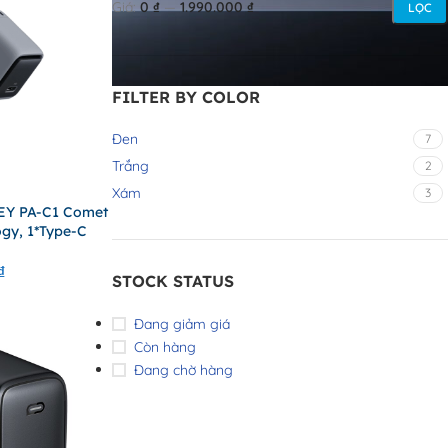
Giá:
0 ₫
—
1.990.000 ₫
LỌC
FILTER BY COLOR
Đen
7
Trắng
2
Xám
3
EY PA-C1 Comet
gy, 1*Type-C
₫
STOCK STATUS
Đang giảm giá
Còn hàng
Đang chờ hàng