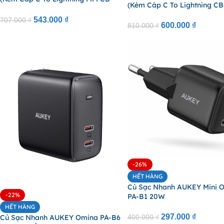
(Kèm Cáp C To Lightning CB
CL3 0.9m)
543.000
₫
707.000
₫
600.000
₫
810.000
₫
-26%
HẾT HÀNG
Củ Sạc Nhanh AUKEY Mini 
-22%
PA-B1 20W
HẾT HÀNG
297.000
₫
400.000
₫
Củ Sạc Nhanh AUKEY Omina PA-B6