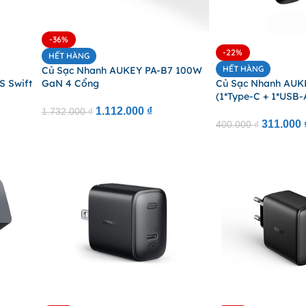
-36%
-22%
HẾT HÀNG
HẾT HÀNG
Củ Sạc Nhanh AUKEY PA-B7 100W
S Swift
Củ Sạc Nhanh AUK
GaN 4 Cổng
(1*Type-C + 1*USB-
1.112.000
₫
1.732.000
₫
311.000
400.000
₫