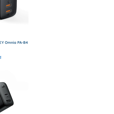
EY Omnia PA-B4
₫