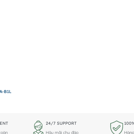
A-B1L
ENT
24/7 SUPPORT
100%
toàn
Hậu mãi chu đáo
Hàng