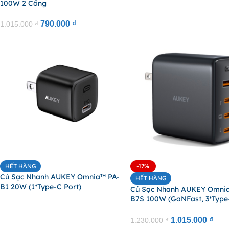
100W 2 Cổng
790.000
₫
1.015.000
₫
HẾT HÀNG
-17%
Củ Sạc Nhanh AUKEY Omnia™ PA-
HẾT HÀNG
B1 20W (1*Type-C Port)
Củ Sạc Nhanh AUKEY Omni
B7S 100W (GaNFast, 3*Type
1*USB-A Port)
1.015.000
₫
1.230.000
₫