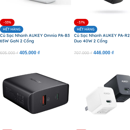
-33%
-37%
HẾT HÀNG
HẾT HÀNG
Củ Sạc Nhanh AUKEY Omnia PA-B3
Củ Sạc Nhanh AUKEY PA-R2
65W GaN 2 Cổng
Duo 40W 2 Cổng
405.000
₫
446.000
₫
605.000
₫
707.000
₫