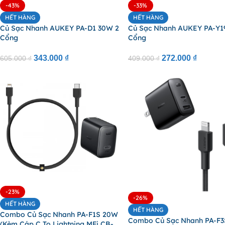
-43%
-33%
HẾT HÀNG
HẾT HÀNG
Củ Sạc Nhanh AUKEY PA-D1 30W 2
Củ Sạc Nhanh AUKEY PA-Y1
Cổng
Cổng
343.000
₫
272.000
₫
605.000
₫
409.000
₫
-23%
-26%
HẾT HÀNG
HẾT HÀNG
Combo Củ Sạc Nhanh PA-F1S 20W
Combo Củ Sạc Nhanh PA-F
(Kèm Cáp C To Lightning MFi CB-