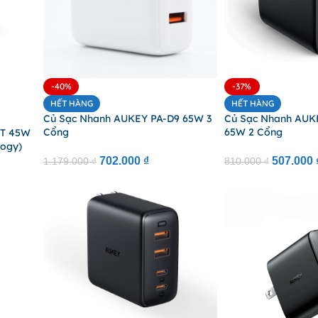
-40%
-37%
HẾT HÀNG
HẾT HÀNG
Củ Sạc Nhanh AUKEY PA-D9 65W 3
Củ Sạc Nhanh AUK
Cổng
65W 2 Cổng
4T 45W
logy)
702.000
₫
507.000
1.179.000
₫
810.000
₫