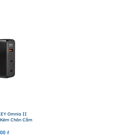
KEY Omnia II
(Kèm Chân Cắm
000
₫