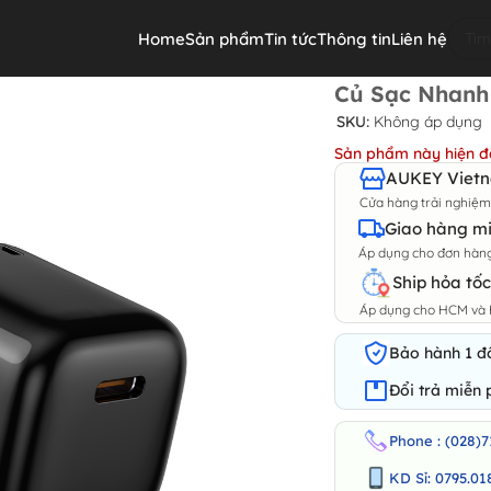
Home
Sản phẩm
Tin tức
Thông tin
Liên hệ
0W 1 cổng
Củ Sạc Nhanh
SKU:
Không áp dụng
Sản phẩm này hiện đ
AUKEY Vietna
Cửa hàng trải nghiệ
Giao hàng mi
Áp dụng cho đơn hàng 
Ship hỏa tốc
Áp dụng cho HCM và 
Bảo hành 1 đổ
Đổi trả miễn 
Phone : (028)7
KD Sỉ: 0795.01