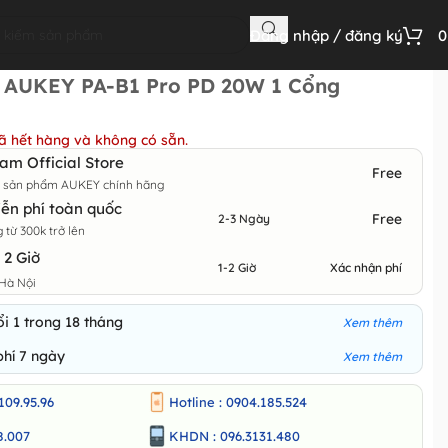
Đăng nhập / đăng ký
 AUKEY PA-B1 Pro PD 20W 1 Cổng
ã hết hàng và không có sẵn.
m Official Store
Free
m sản phẩm AUKEY chính hãng
ễn phí toàn quốc
Free
2-3 Ngày
từ 300k trở lên
 2 Giờ
1-2 Giờ
Xác nhận phí
Hà Nội
i 1 trong 18 tháng
Xem thêm
phí 7 ngày
Xem thêm
109.95.96
Hotline : 0904.185.524
8.007
KHDN : 096.3131.480