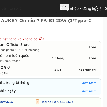
Đăng nhập / đăng ký
 AUKEY Omnia™ PA-B1 20W (1*Type-C
ã hết hàng và không có sẵn.
m Official Store
Free
m sản phẩm AUKEY chính hãng
ễn phí toàn quốc
Free
2-3 Ngày
từ 300k trở lên
 2 Giờ
1-2 Giờ
Xác nhận phí
Hà Nội
i 1 trong 18 tháng
Xem thêm
phí 7 ngày
Xem thêm
109.95.96
Hotline : 0904.185.524