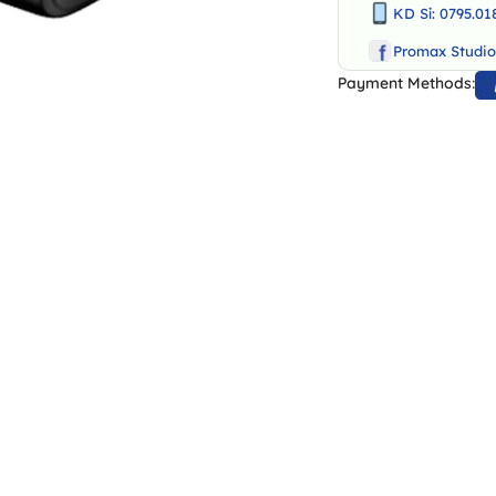
KD Sỉ: 0795.01
Promax Studi
Payment Methods: