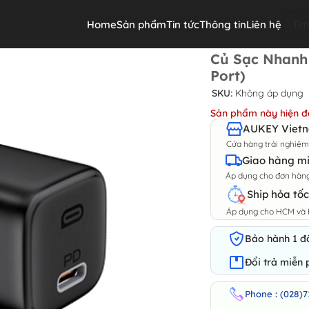
Home
Sản phẩm
Tin tức
Thông tin
Liên hệ
0W (1*Type-C Port)
Củ Sạc Nhanh
Port)
SKU:
Không áp dụng
Sản phẩm này hiện đ
AUKEY Vietna
Cửa hàng trải nghiệ
Giao hàng mi
Áp dụng cho đơn hàng 
Ship hỏa tốc
Áp dụng cho HCM và 
Bảo hành 1 đổ
Đổi trả miễn 
Phone : (028)7