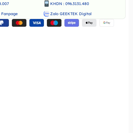
8.007
KHDN : 096.3131.480
o Fanpage
Zalo GEEKTEK Digital