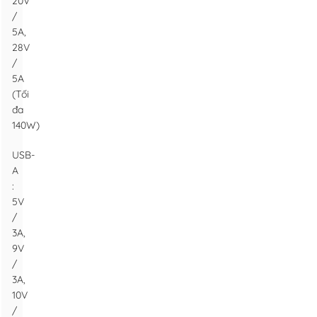
20V
/
5A,
28V
/
5A
(Tối
đa
140W)
USB-
A
:
5V
/
3A,
9V
/
3A,
10V
/