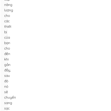
năng
lượng
cho
các
thiết
bị
của
bạn
cho
đến
khi
gần
đầy,
sau
đó
nó
sẽ
chuyển
sang
sạc