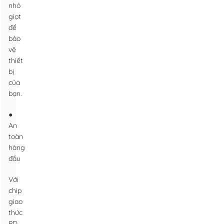
nhỏ
giọt
để
bảo
vệ
thiết
bị
của
bạn.
●
An
toàn
hàng
đầu
Với
chip
giao
thức
PD