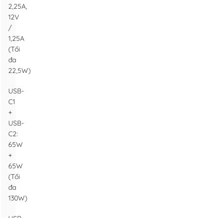
2,25A,
12V
/
1,25A
(Tối
đa
22,5W)
USB-
C1
+
USB-
C2:
65W
+
65W
(Tối
đa
130W)