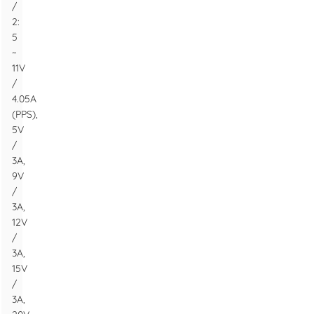
/
2:
5
~
11V
/
4.05A
(PPS),
5V
/
3A,
9V
/
3A,
12V
/
3A,
15V
/
3A,