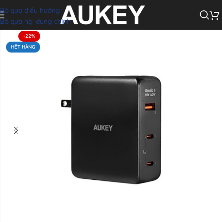
Bỏ qua điều hướng
h AUKEY Omnia II Mix PA-B7O 140W (Kèm Chân Cắm US,UK,EU, PD 3.1)
Bỏ qua nội dung chính
-22%
HẾT HÀNG