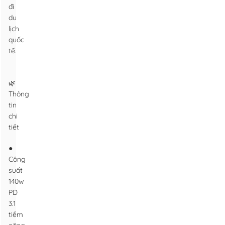
đi
du
lịch
quốc
tế.
🌿
Thông
tin
chi
tiết
●
Công
suất
140w
PD
3.1
tiềm