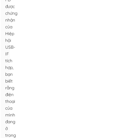
được
chứng
nhận
của
Hiệp
hội
USB-
IF
tích
hợp,
bạn
biết
rằng
điện
thoại
của
mình
đang
ở
trong