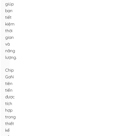
giúp
bạn
tiết
kiệm
thời
gian
và
năng
lượng.
Chip
GaN
tiên
tiến
được
tích
hợp
trong
thiết
kế