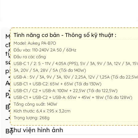
Tính năng cơ bản - Thông số kỹ thuật :
Mô tả
Model: Aukey PA-B7O
chi
Đầu vào: 110-240V 2A 50 / 60Hz
tiết
Đầu ra các cổng
sản
USB-C 1 / 2: 5 ~ 11V / 4.05A (PPS), 5V / 3A, 9V / 3A, 12V / 3A, 15
phẩm
3A, 20V / 5A, 28V / 5A (Tối đa 140W)
USB-A : 5V / 3A, 9V / 3A, 10V / 2,25A, 12V / 1,25A (Tối đa 22,5W
Aukey
USB-C1 + USB-C2: 65W + 65W (Tối đa 130W)
USB-C1 / C2 + USB-A: 100W + 22,5W (Tối đa 122,5W)
PA-
USB-C1 + USB-C2 + USB-A: 65W + 45W + 18W (Tối đa 128W)
Tổng công suất: 140W
B7O
Kích thước: 6,4 x 7,95 x 3,2cm
–
Trọng lượng: 268g
Thư viện hình ảnh
Bộ