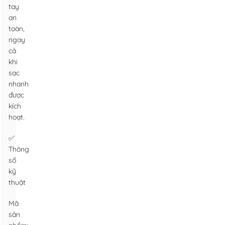
tay
an
toàn,
ngay
cả
khi
sạc
nhanh
được
kích
hoạt.
✅
Thông
số
kỹ
thuật
Mã
sản