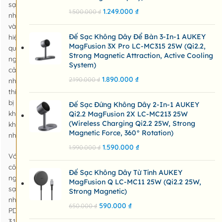
sạc
1.249.000
₫
1.500.000
₫
nhanh
và
Đế Sạc Không Dây Để Bàn 3-In-1 AUKEY
hiệu
MagFusion 3X Pro LC-MC315 25W (Qi2.2,
quả
Strong Magnetic Attraction, Active Cooling
ngay
System)
cả
1.890.000
₫
2.190.000
₫
những
thiết
bị
Đế Sạc Đứng Không Dây 2-In-1 AUKEY
khắt
Qi2.2 MagFusion 2X LC-MC213 25W
(Wireless Charging Qi2.2 25W, Strong
khe
Magnetic Force, 360° Rotation)
nhất.
1.590.000
₫
1.990.000
₫
Với
công
Đế Sạc Không Dây Từ Tính AUKEY
nghệ
MagFusion Q LC-MC11 25W (Qi2.2 25W,
sạc
Strong Magnetic)
nhanh
590.000
₫
650.000
₫
PD
3.1,