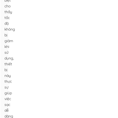
biệt
cho
thấy
tốc
độ
không
bị
giảm
khi
sử
dụng,
thiết
bị
này
thực
sự
giúp
việc
sạc
dễ
dàng