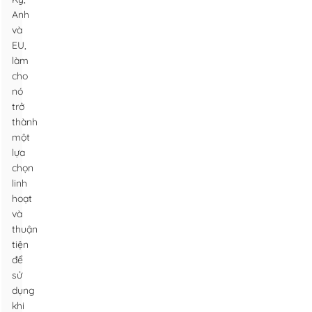
Anh
và
EU,
làm
cho
nó
trở
thành
một
lựa
chọn
linh
hoạt
và
thuận
tiện
để
sử
dụng
khi