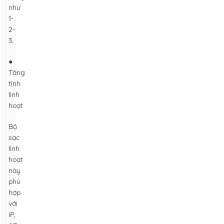
như
1-
2-
3.
●
Tăng
tính
linh
hoạt
Bộ
sạc
linh
hoạt
này
phù
hợp
với
iP,