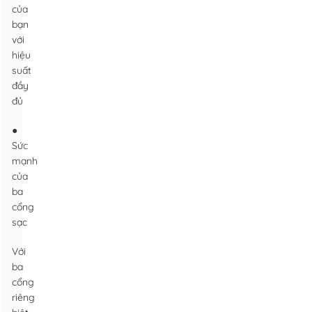
của
bạn
với
hiệu
suất
đầy
đủ
●
Sức
mạnh
của
ba
cổng
sạc
Với
ba
cổng
riêng