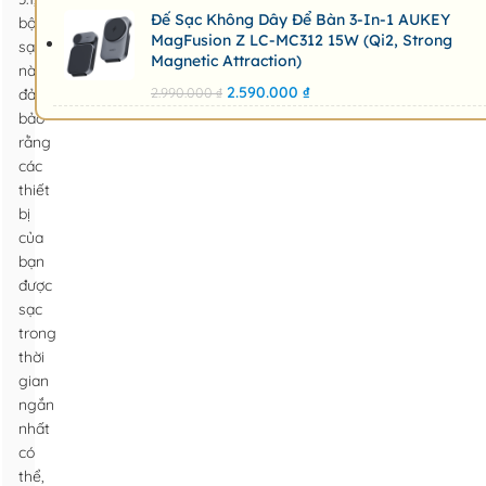
Đế Sạc Không Dây Để Bàn 3-In-1 AUKEY
bộ
MagFusion Z LC-MC312 15W (Qi2, Strong
sạc
Magnetic Attraction)
này
2.590.000
₫
2.990.000
₫
đảm
bảo
rằng
các
thiết
bị
của
bạn
được
sạc
trong
thời
gian
ngắn
nhất
có
thể,