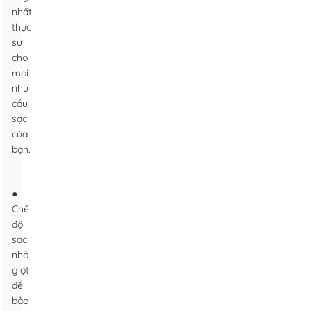
nhất
thực
sự
cho
mọi
nhu
cầu
sạc
của
bạn.
●
Chế
độ
sạc
nhỏ
giọt
để
bảo