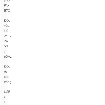
phẩm:
PA-
B7O
Đầu
vào:
110-
240V
2A
50
/
60Hz
Đầu
ra
các
cổng
USB-
C
1