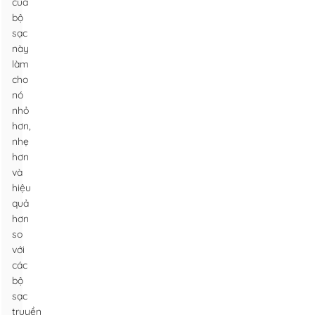
của
bộ
sạc
này
làm
cho
nó
nhỏ
hơn,
nhẹ
hơn
và
hiệu
quả
hơn
so
với
các
bộ
sạc
truyền