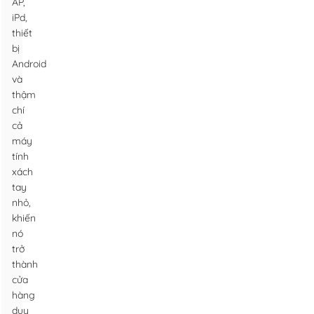
AP,
iPd,
thiết
bị
Android
và
thậm
chí
cả
máy
tính
xách
tay
nhỏ,
khiến
nó
trở
thành
cửa
hàng
duy