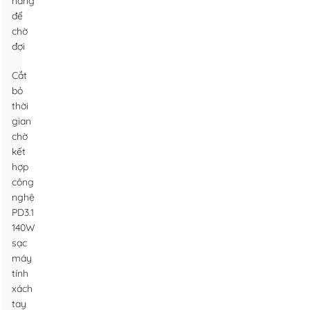
năng
để
chờ
đợi
Cắt
bỏ
thời
gian
chờ
kết
hợp
công
nghệ
PD3.1
140W
sạc
máy
tính
xách
tay