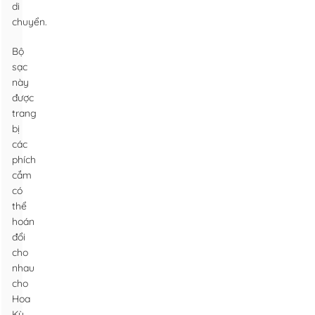
di
chuyển.
Bộ
sạc
này
được
trang
bị
các
phích
cắm
có
thể
hoán
đổi
cho
nhau
cho
Hoa
Kỳ,