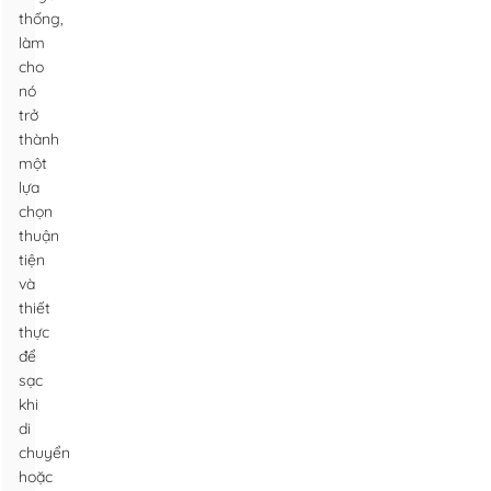
thống,
làm
cho
nó
trở
thành
một
lựa
chọn
thuận
tiện
và
thiết
thực
để
sạc
khi
di
chuyển
hoặc