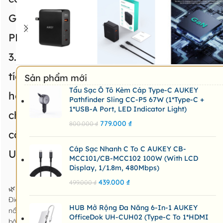
GaN
PD
3.1,
tích
Sản phẩm mới
Tẩu Sạc Ô Tô Kèm Cáp Type-C AUKEY
hợp
Pathfinder Sling CC-P5 67W (1*Type-C +
1*USB-A Port, LED Indicator Light)
chân
779.000
₫
800.000
₫
cắm
Cáp Sạc Nhanh C To C AUKEY CB-
US,UK,EU
MCC101/CB-MCC102 100W (with LCD
Display, 1/1.8m, 480Mbps)
439.000
₫
499.000
₫
🌿
Điểm
HUB Mở Rộng Đa Năng 6-In-1 AUKEY
nổi
OfficeDok UH-CUH02 (Type-C To 1*HDMI
bật