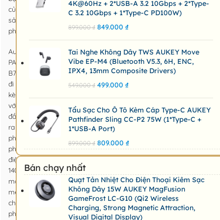
4K@60Hz + 2*USB-A 3.2 10Gbps + 2*Type-
của
C 3.2 10Gbps + 1*Type-C PD100W)
sản
849.000
₫
899.000
₫
phẩm
Aukey
Tai Nghe Không Dây TWS AUKEY Move
Vibe EP-M4 (Bluetooth V5.3, 6H, ENC,
PA-
IPX4, 13mm Composite Drivers)
B7O
đi
499.000
₫
549.000
₫
kèm
với
Tẩu Sạc Cho Ô Tô Kèm Cáp Type-C AUKEY
đầu
Pathfinder Sling CC-P2 75W (1*Type-C +
ra
1*USB-A Port)
phân
809.000
₫
899.000
₫
phối
điện
Bán chạy nhất
140w
Quạt Tản Nhiệt Cho Điện Thoại Kiêm Sạc
mạnh
Không Dây 15W AUKEY MagFusion
mẽ,
GameFrost LC-G10 (Qi2 Wireless
cho
Charging, Strong Magnetic Attraction,
phép
Visual Digital Display)