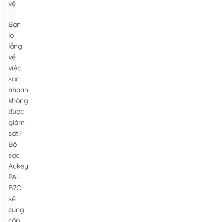
vệ
Bạn
lo
lắng
về
việc
sạc
nhanh
không
được
giám
sát?
Bộ
sạc
Aukey
PA-
B7O
sẽ
cung
cấp