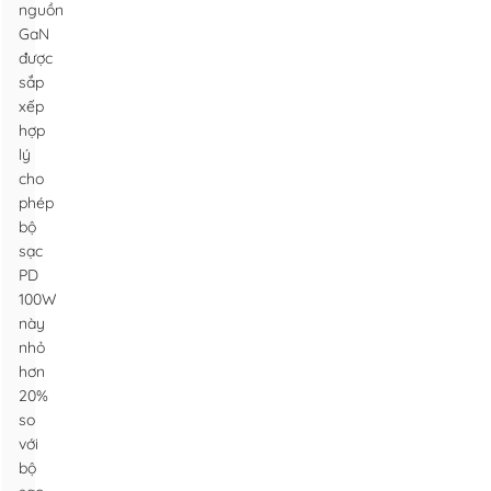
nguồn
GaN
được
sắp
xếp
hợp
lý
cho
phép
bộ
sạc
PD
100W
này
nhỏ
hơn
20%
so
với
bộ