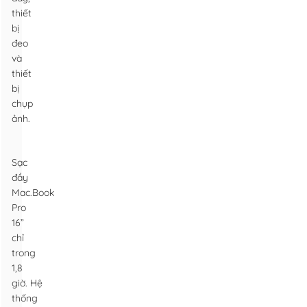
thiết
bị
đeo
và
thiết
bị
chụp
ảnh.
Sạc
đầy
Mac.Book
Pro
16”
chỉ
trong
1,8
giờ. Hệ
thống