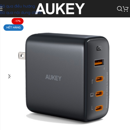
Bỏ qua điều hướng
anh AUKEY Omnia™ PA-B7S 100W (GaNFast, 3*Type-C + 1*USB-A Port)
Bỏ qua nội dung chính
-17%
HẾT HÀNG