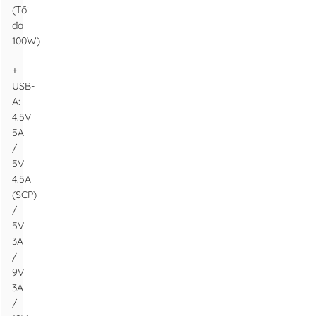
(Tối
đa
100W)
+
USB-
A:
4.5V
5A
/
5V
4.5A
(SCP)
/
5V
3A
/
9V
3A
/