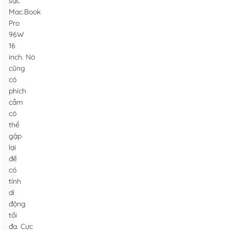
sạc
Mac.Book
Pro
96W
16
inch. Nó
cũng
có
phích
cắm
có
thể
gập
lại
để
có
tính
di
động
tối
đa. Cực