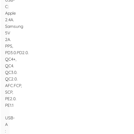
USB-
C:
Apple
2.4A.
Samsung
5V
2A.
PPS,
PD3.0.PD2.0.
QC4+,
QC4.
QC3.0.
QC2.0.
AFC.FCP,
SCP,
PE2.0.
PE1.1
USB-
A
: