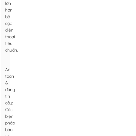
lớn
hơn
bộ
sạc
điện
thoại
tiêu
chuẩn.
An
toàn
&
đáng
tin
cậy:
Các
biện
pháp
bảo