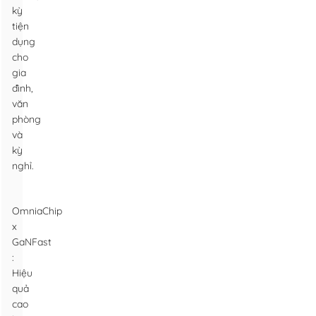
kỳ
tiện
dụng
cho
gia
đình,
văn
phòng
và
kỳ
nghỉ.
OmniaChip
x
GaNFast
:
Hiệu
quả
cao