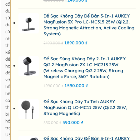
1.249.000
₫
1.500.000
₫
cổng
được
Đế Sạc Không Dây Để Bàn 3-In-1 AUKEY
sử
MagFusion 3X Pro LC-MC315 25W (Qi2.2,
dụng
Strong Magnetic Attraction, Active Cooling
cùng
System)
nhau. Được
1.890.000
₫
2.190.000
₫
thiết
kế
Đế Sạc Đứng Không Dây 2-In-1 AUKEY
để
Qi2.2 MagFusion 2X LC-MC213 25W
hoạt
(Wireless Charging Qi2.2 25W, Strong
động
Magnetic Force, 360° Rotation)
với
1.590.000
₫
1.990.000
₫
hầu
hết
các
Đế Sạc Không Dây Từ Tính AUKEY
thiết
MagFusion Q LC-MC11 25W (Qi2.2 25W,
Strong Magnetic)
bị
hỗ
590.000
₫
650.000
₫
trợ
USB
Đế Sạc Không Dây Để Bàn 3-In-1 AUKEY