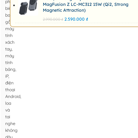
phổ
MagFusion Z LC-MC312 15W (Qi2, Strong
biến
Magnetic Attraction)
bao
2.590.000
₫
2.990.000
₫
gồm
máy
tính
xách
tay,
máy
tính
bảng,
iP,
điện
thoại
Android,
loa
và
tai
nghe
không
dây,