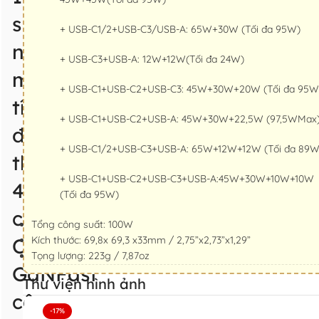
siêu
+ USB-C1/2+USB-C3/USB-A: 65W+30W (Tối đa 95W)
nhanh
+ USB-C3+USB-A: 12W+12W(Tối đa 24W)
máy
+ USB-C1+USB-C2+USB-C3: 45W+30W+20W (Tối đa 95W
tính/
+ USB-C1+USB-C2+USB-A: 45W+30W+22,5W (97,5WMax
điện
+ USB-C1/2+USB-C3+USB-A: 65W+12W+12W (Tối đa 89W
thoại
+ USB-C1+USB-C2+USB-C3+USB-A:45W+30W+10W+10W
4
(Tối đa 95W)
cổng
Tổng công suất: 100W
Omnia™
Kích thước: 69,8x 69,3 x33mm / 2,75”x2,73”x1,29”
Tọng lượng: 223g / 7,87oz
GaNFast
Thư viện hình ảnh
công
-17%