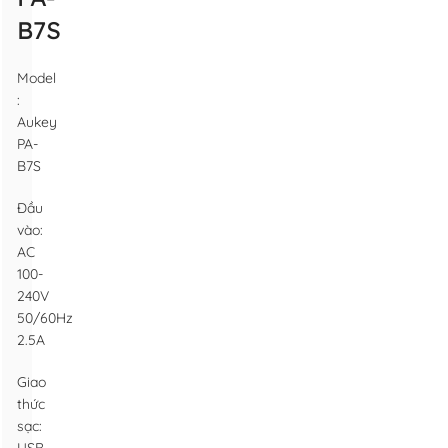
B7S
Model
:
Aukey
PA-
B7S
Đầu
vào:
AC
100-
240V
50/60Hz
2.5A
Giao
thức
sạc: