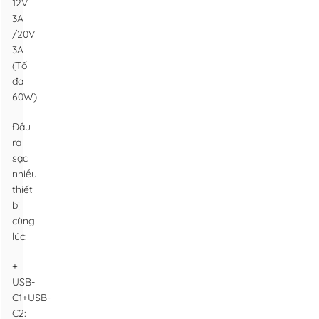
12V
3A
/20V
3A
(Tối
đa
60W)
Đầu
ra
sạc
nhiều
thiết
bị
cùng
lúc:
+
USB-
C1+USB-
C2: