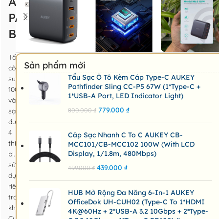
Aukey
PA-
B7S
Tổng
Sản phẩm mới
công
Tẩu Sạc Ô Tô Kèm Cáp Type-C AUKEY
suất
Pathfinder Sling CC-P5 67W (1*Type-C +
100W
1*USB-A Port, LED Indicator Light)
và
779.000
₫
800.000
₫
sạc
được
4
Cáp Sạc Nhanh C To C AUKEY CB-
thiết
MCC101/CB-MCC102 100W (with LCD
Display, 1/1.8m, 480Mbps)
bị. Khi
sử
439.000
₫
499.000
₫
dụng
riêng,
HUB Mở Rộng Đa Năng 6-In-1 AUKEY
trong
OfficeDok UH-CUH02 (Type-C To 1*HDMI
khi
4K@60Hz + 2*USB-A 3.2 10Gbps + 2*Type-
Cung