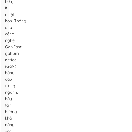
hơn,
ít
nhiệt
hơn. Thông
qua
công
nghệ
GaNFast
gallium
nitride
(GaN)
hàng
đầu
trong
ngành,
hãy
tận
hưởng
khả
năng
sạc