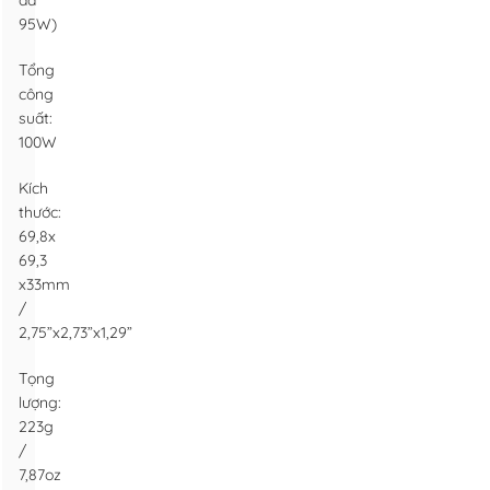
đa
95W)
Tổng
công
suất:
100W
Kích
thước:
69,8x
69,3
x33mm
/
2,75”x2,73”x1,29”
Tọng
lượng:
223g
/
7,87oz