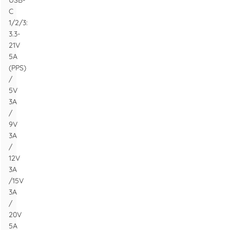
USB-
C
1/2/3:
3.3-
21V
5A
(PPS)
/
5V
3A
/
9V
3A
/
12V
3A
/15V
3A
/
20V
5A