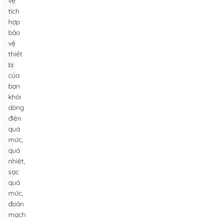
vệ
tích
hợp
bảo
vệ
thiết
bị
của
bạn
khỏi
dòng
điện
quá
mức,
quá
nhiệt,
sạc
quá
mức,
đoản
mạch