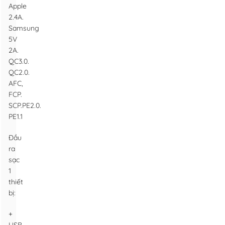
Apple
2.4A.
Samsung
5V
2A.
QC3.0.
QC2.0.
AFC,
FCP.
SCP.PE2.0.
PE1.1
Đầu
ra
sạc
1
thiết
bị:
+