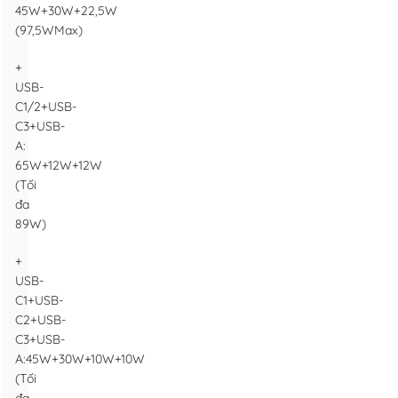
45W+30W+22,5W
(97,5WMax)
+
USB-
C1/2+USB-
C3+USB-
A:
65W+12W+12W
(Tối
đa
89W)
+
USB-
C1+USB-
C2+USB-
C3+USB-
A:45W+30W+10W+10W
(Tối