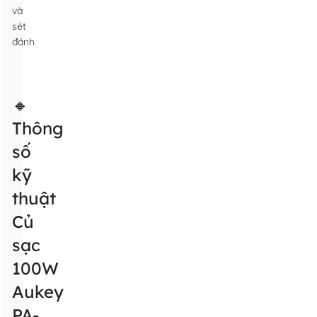
và
sét
đánh
🔸
Thông
số
kỹ
thuật
Củ
sạc
100W
Aukey
PA-