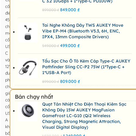
C 3.2 10Gbps + 1*Type-C PD100W)
cấp
849.000
₫
899.000
₫
điện
45W
Tai Nghe Không Dây TWS AUKEY Move
cho
Vibe EP-M4 (Bluetooth V5.3, 6H, ENC,
mỗi
IPX4, 13mm Composite Drivers)
cổng
499.000
₫
549.000
₫
USB-
C
và
Tẩu Sạc Cho Ô Tô Kèm Cáp Type-C AUKEY
12W
Pathfinder Sling CC-P2 75W (1*Type-C +
1*USB-A Port)
được
phân
809.000
₫
899.000
₫
chia
giữa
Bán chạy nhất
các
Quạt Tản Nhiệt Cho Điện Thoại Kiêm Sạc
cổng
Không Dây 15W AUKEY MagFusion
USB-
GameFrost LC-G10 (Qi2 Wireless
A
Charging, Strong Magnetic Attraction,
khi
Visual Digital Display)
bốn