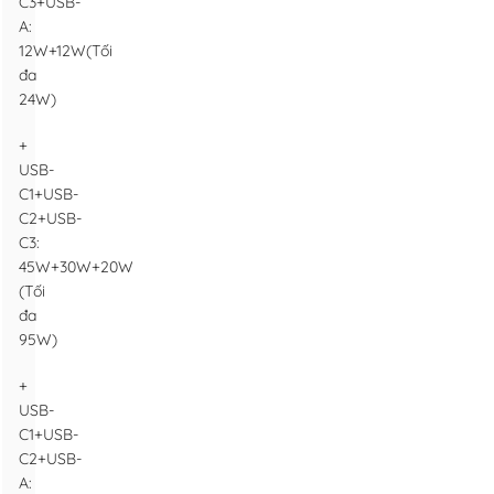
C3+USB-
A:
12W+12W(Tối
đa
24W)
+
USB-
C1+USB-
C2+USB-
C3:
45W+30W+20W
(Tối
đa
95W)
+
USB-
C1+USB-
C2+USB-
A: