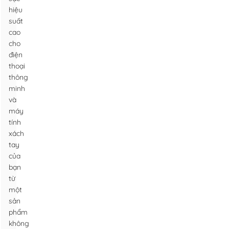
hiệu
suất
cao
cho
điện
thoại
thông
minh
và
máy
tính
xách
tay
của
bạn
từ
một
sản
phẩm
không