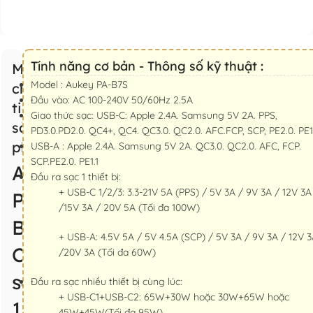
Tính năng cơ bản - Thông số kỹ thuật :
Mô tả
Model : Aukey PA-B7S
chi
Đầu vào: AC 100-240V 50/60Hz 2.5A
tiết
Giao thức sạc: USB-C: Apple 2.4A. Samsung 5V 2A. PPS,
sản
PD3.0.PD2.0. QC4+, QC4. QC3.0. QC2.0. AFC.FCP, SCP, PE2.0. PE1
phẩm
USB-A : Apple 2.4A. Samsung 5V 2A. QC3.0. QC2.0. AFC, FCP.
SCP.PE2.0. PE1.1
Aukey
Đầu ra sạc 1 thiết bị:
+ USB-C 1/2/3: 3.3-21V 5A (PPS) / 5V 3A / 9V 3A / 12V 3A
PA-
/15V 3A / 20V 5A (Tối đa 100W)
B7S
+ USB-A: 4.5V 5A / 5V 4.5A (SCP) / 5V 3A / 9V 3A / 12V 
Củ
/20V 3A (Tối đa 60W)
sạc
Đầu ra sạc nhiều thiết bị cùng lúc:
+ USB-C1+USB-C2: 65W+30W hoặc 30W+65W hoặc
100W
45W+45W(Tối đa 95W)