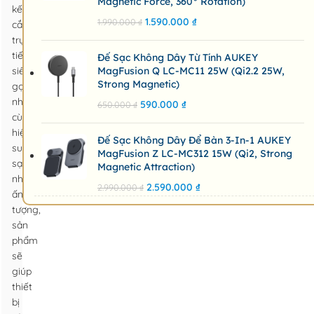
Magnetic Force, 360° Rotation)
kế
1.590.000
₫
1.990.000
₫
cắm
trực
tiếp
Đế Sạc Không Dây Từ Tính AUKEY
siêu
MagFusion Q LC-MC11 25W (Qi2.2 25W,
Strong Magnetic)
gọn
nhẹ
590.000
₫
650.000
₫
cùng
hiệu
Đế Sạc Không Dây Để Bàn 3-In-1 AUKEY
suất
MagFusion Z LC-MC312 15W (Qi2, Strong
sạc
Magnetic Attraction)
nhanh
2.590.000
₫
2.990.000
₫
ấn
tượng,
sản
phẩm
sẽ
giúp
thiết
bị