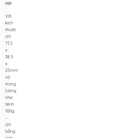
nơi
Với
kích
thước
chỉ
77.2
x
38.5
x
25mm
và
trọng
lượng
nhẹ
tênh
100g
–
chỉ
bằng