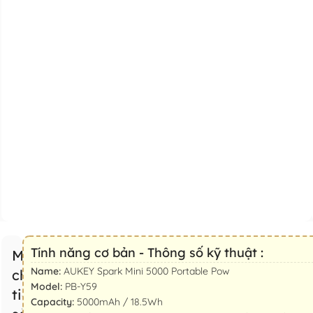
Tính năng cơ bản - Thông số kỹ thuật :
Mô tả
Name:
AUKEY Spark Mini 5000 Portable Pow
chi
Model:
PB-Y59
tiết
Capacity:
5000mAh / 18.5Wh