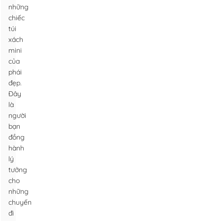
những
chiếc
túi
xách
mini
của
phái
đẹp.
Đây
là
người
bạn
đồng
hành
lý
tưởng
cho
những
chuyến
đi