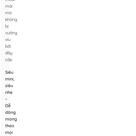
mái
mà
không
bị
vướng
víu
bởi
dây
cáp.
Siêu
mini,
siêu
nhẹ
–
Dễ
dàng
mang
theo
mọi