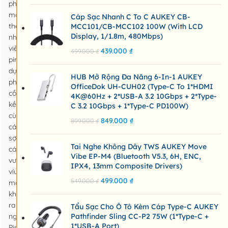
phải
mang
Cáp Sạc Nhanh C To C AUKEY CB-
theo
MCC101/CB-MCC102 100W (with LCD
Display, 1/1.8m, 480Mbps)
những
viên
439.000
₫
499.000
₫
pin
dự
HUB Mở Rộng Đa Năng 6-In-1 AUKEY
phòng
OfficeDok UH-CUH02 (Type-C To 1*HDMI
cồng
4K@60Hz + 2*USB-A 3.2 10Gbps + 2*Type-
kềnh
C 3.2 10Gbps + 1*Type-C PD100W)
cùng
849.000
₫
899.000
₫
các
sợi
Tai Nghe Không Dây TWS AUKEY Move
cáp
Vibe EP-M4 (Bluetooth V5.3, 6H, ENC,
vướng
IPX4, 13mm Composite Drivers)
víu
499.000
₫
549.000
₫
mỗi
khi
ra
Tẩu Sạc Cho Ô Tô Kèm Cáp Type-C AUKEY
ngoài?
Pathfinder Sling CC-P2 75W (1*Type-C +
1*USB-A Port)
Pin