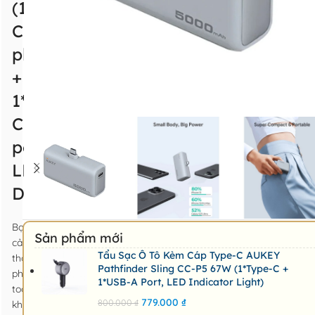
(1*Type-
C
plug
+
1*Type-
C
port,
LED
Display)
Bạn
Sản phẩm mới
cảm
Tẩu Sạc Ô Tô Kèm Cáp Type-C AUKEY
thấy
Pathfinder Sling CC-P5 67W (1*Type-C +
phiền
1*USB-A Port, LED Indicator Light)
toái
779.000
₫
800.000
₫
khi