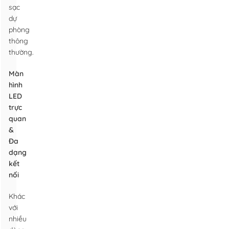
sạc
dự
phòng
thông
thường.
Màn
hình
LED
trực
quan
&
Đa
dạng
kết
nối
Khác
với
nhiều