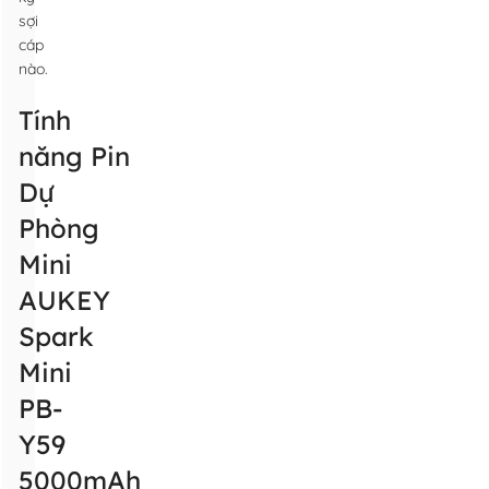
sợi
cáp
nào.
Tính
năng Pin
Dự
Phòng
Mini
AUKEY
Spark
Mini
PB-
Y59
5000mAh