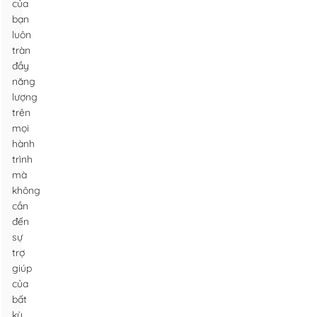
của
bạn
luôn
tràn
đầy
năng
lượng
trên
mọi
hành
trình
mà
không
cần
đến
sự
trợ
giúp
của
bất
kỳ