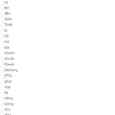
ra
lên
đến
20W.
Thiết
bị
hỗ
trợ
sạc
nhanh
chuẩn
Power
Delivery
(PD),
giúp
nạp
lại
năng
lượng
cho