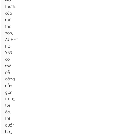
kích
thước
của
một
thỏi
son,
AUKEY
PB-
Y59
có
thể
dễ
dàng
nằm
gọn
trong
túi
áo,
túi
quần
hay