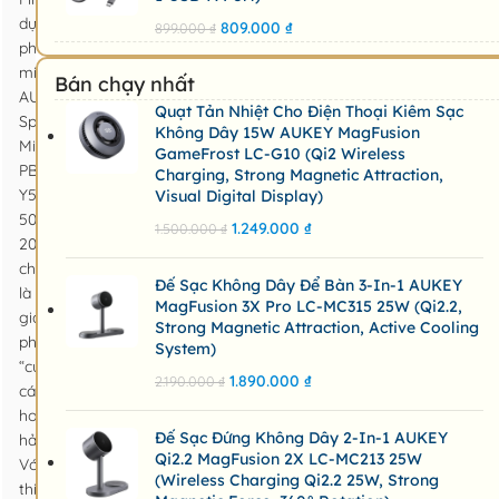
dự
809.000
₫
899.000
₫
phòng
mini
Bán chạy nhất
AUKEY
Quạt Tản Nhiệt Cho Điện Thoại Kiêm Sạc
Spark
Không Dây 15W AUKEY MagFusion
Mini
GameFrost LC-G10 (Qi2 Wireless
PB-
Charging, Strong Magnetic Attraction,
Y59
Visual Digital Display)
5000mAh
1.249.000
₫
1.500.000
₫
20W
chính
Đế Sạc Không Dây Để Bàn 3-In-1 AUKEY
là
MagFusion 3X Pro LC-MC315 25W (Qi2.2,
giải
Strong Magnetic Attraction, Active Cooling
pháp
System)
“cứu
1.890.000
₫
2.190.000
₫
cánh”
hoàn
Đế Sạc Đứng Không Dây 2-In-1 AUKEY
hảo.
Qi2.2 MagFusion 2X LC-MC213 25W
Với
(Wireless Charging Qi2.2 25W, Strong
thiết