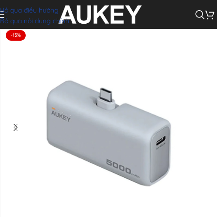
Bỏ qua điều hướng
ni PB-Y59 5000mAh 20W (1*Type-C plug + 1*Type-C port, LED Display)
Bỏ qua nội dung chính
-13%