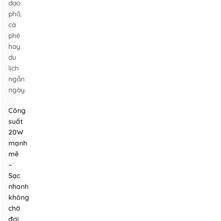
dạo
phố,
cà
phê
hay
du
lịch
ngắn
ngày.
Công
suất
20W
mạnh
mẽ
–
Sạc
nhanh
không
chờ
đợi