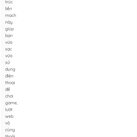
trúc
liền
mạch
này
giúp
bạn
vừa
sạc
vừa
sử
dụng
điện
thoại
để
chơi
game,
lướt
web
vô
cùng
thoải