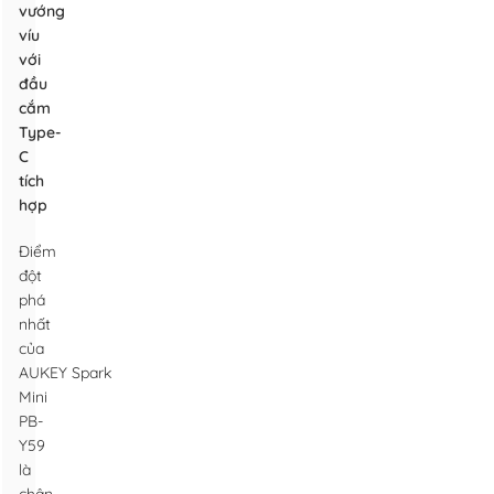
vướng
víu
với
đầu
cắm
Type-
C
tích
hợp
Điểm
đột
phá
nhất
của
AUKEY Spark
Mini
PB-
Y59
là