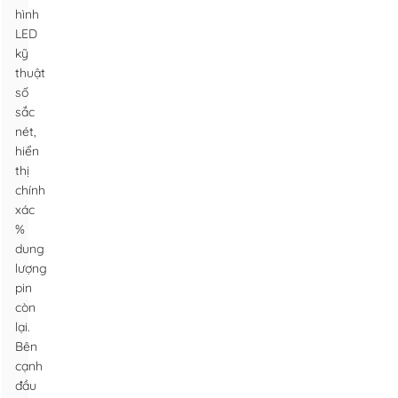
hình
LED
kỹ
thuật
số
sắc
nét,
hiển
thị
chính
xác
%
dung
lượng
pin
còn
lại.
Bên
cạnh
đầu