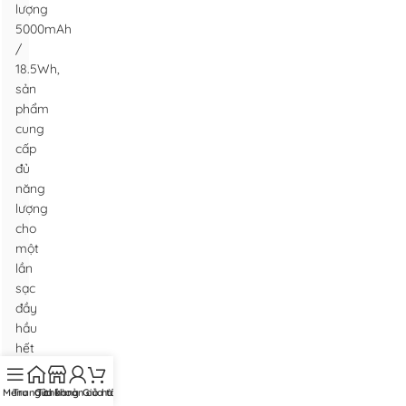
lượng
5000mAh
/
18.5Wh,
sản
phẩm
cung
cấp
đủ
năng
lượng
cho
một
lần
sạc
đầy
hầu
hết
các
dòng
Menu
Trang chủ
Cửa hàng
Tài khoản của tôi
Giỏ hàng