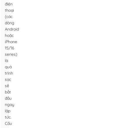
điện
thoại
(các
dòng
Android
hoặc
iPhone
15/16
series)
là
quá
trình
sạc
sẽ
bắt
đầu
ngay
lập
tức.
Cấu