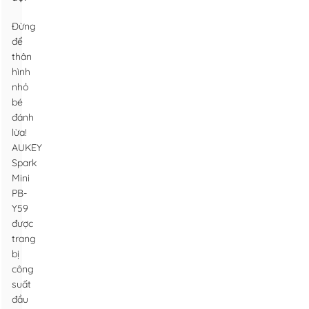
Đừng
để
thân
hình
nhỏ
bé
đánh
lừa!
AUKEY
Spark
Mini
PB-
Y59
được
trang
bị
công
suất
đầu