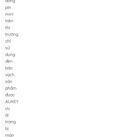
dòng
pin
mini
trên
thị
trường
chỉ
sử
dụng
đèn
báo
vạch,
sản
phẩm
được
AUKEY
ưu
ái
trang
bị
màn