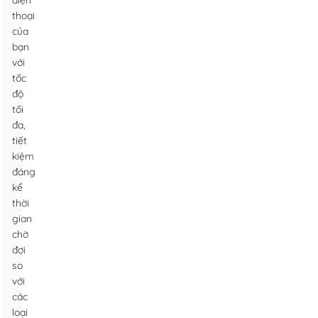
điện
thoại
của
bạn
với
tốc
độ
tối
đa,
tiết
kiệm
đáng
kể
thời
gian
chờ
đợi
so
với
các
loại