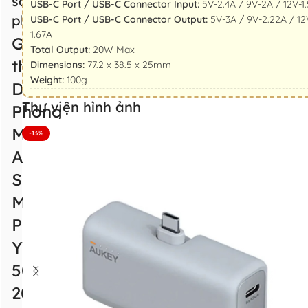
sản
USB-C Port / USB-C Connector Input:
5V-2.4A / 9V-2A / 12V-1
phẩm
USB-C Port / USB-C Connector Output:
5V-3A / 9V-2.22A / 12
1.67A
Giới
Total Output:
20W Max
thiệu Pin
Dimensions:
77.2 x 38.5 x 25mm
Weight:
100g
Dự
Thư viện hình ảnh
Phòng
Mini
-13%
AUKEY
Spark
Mini
PB-
Y59
5000mAh
20W