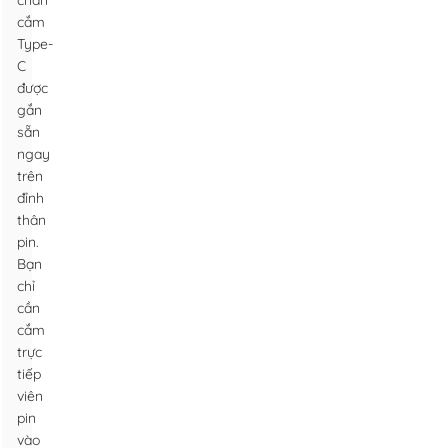
chân
cắm
Type-
C
được
gắn
sẵn
ngay
trên
đỉnh
thân
pin.
Bạn
chỉ
cần
cắm
trực
tiếp
viên
pin
vào