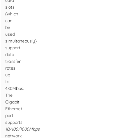
card
slots
(which
can
be
used
simultaneously)
support
data
transfer
rates
up
to
480Mbps.
The
Gigabit
Ethernet
port
supports
10/100/1000Mbps
network