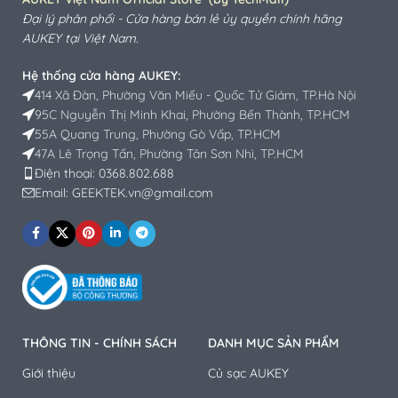
Đại lý phân phối - Cửa hàng bán lẻ ủy quyền chính hãng
AUKEY
tại Việt Nam.
Hệ thống cửa hàng AUKEY:
414 Xã Đàn, Phường Văn Miếu - Quốc Tử Giám, TP.Hà Nội
95C Nguyễn Thị Minh Khai, Phường Bến Thành, TP.HCM
55A Quang Trung, Phường Gò Vấp, TP.HCM
47A Lê Trọng Tấn, Phường Tân Sơn Nhì, TP.HCM
Điện thoại: 0368.802.688
Email: GEEKTEK.vn@gmail.com
THÔNG TIN - CHÍNH SÁCH
DANH MỤC SẢN PHẨM
Giới thiệu
Củ sạc AUKEY