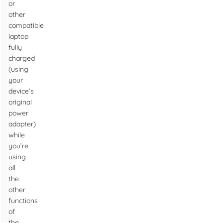
or
other
compatible
laptop
fully
charged
(using
your
device’s
original
power
adapter)
while
you’re
using
all
the
other
functions
of
the