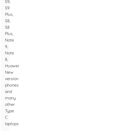
S9,
S9
Plus,
S8,
S8
Plus,
Note
9,
Note
8,
Huawei
New
version
phones
and
many
other
Type
C
laptops