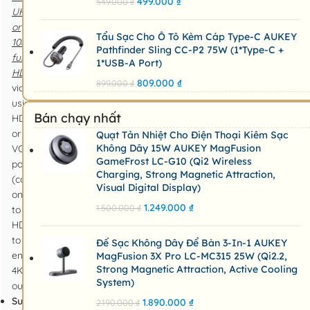
499.000
₫
549.000
₫
UHD
or
Tẩu Sạc Cho Ô Tô Kèm Cáp Type-C AUKEY
1080p
Pathfinder Sling CC-P2 75W (1*Type-C +
full
1*USB-A Port)
HD
809.000
₫
899.000
₫
video
using
Bán chạy nhất
HDMI
or
Quạt Tản Nhiệt Cho Điện Thoại Kiêm Sạc
Không Dây 15W AUKEY MagFusion
VGA
GameFrost LC-G10 (Qi2 Wireless
port
Charging, Strong Magnetic Attraction,
(connect
Visual Digital Display)
only
1.249.000
₫
1.500.000
₫
to
HDMI
to
Đế Sạc Không Dây Để Bàn 3-In-1 AUKEY
enable
MagFusion 3X Pro LC-MC315 25W (Qi2.2,
Strong Magnetic Attraction, Active Cooling
4K
System)
output)
SuperSpeed Data
1.890.000
₫
2.190.000
₫