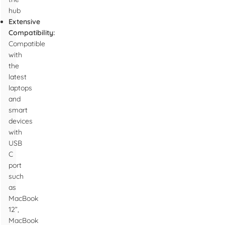
hub
Extensive
Compatibility:
Compatible
with
the
latest
laptops
and
smart
devices
with
USB
C
port
such
as
MacBook
12”,
MacBook