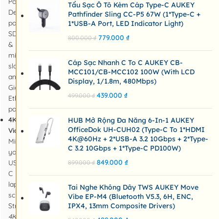
Power
Tẩu Sạc Ô Tô Kèm Cáp Type-C AUKEY
Delivery charging
Pathfinder Sling CC-P5 67W (1*Type-C +
port,
1*USB-A Port, LED Indicator Light)
SD
779.000
₫
800.000
₫
&
microSD card
Cáp Sạc Nhanh C To C AUKEY CB-
slots,
MCC101/CB-MCC102 100W (with LCD
and one
Display, 1/1.8m, 480Mbps)
Gigabit
439.000
₫
499.000
₫
Ethernet
port
4K
HUB Mở Rộng Đa Năng 6-In-1 AUKEY
OfficeDok UH-CUH02 (Type-C To 1*HDMI
Video:
4K@60Hz + 2*USB-A 3.2 10Gbps + 2*Type-
Mirror
C 3.2 10Gbps + 1*Type-C PD100W)
your
849.000
₫
USB-
899.000
₫
C
laptop
Tai Nghe Không Dây TWS AUKEY Move
screen.
Vibe EP-M4 (Bluetooth V5.3, 6H, ENC,
Stream
IPX4, 13mm Composite Drivers)
4K