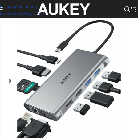
Bỏ qua điều hướng
SB-A3.0 + 2*USB-A2.0 + 1*Type-C PD100W + 1*SD/TF + 1*RJ-45 1Gbps)
Bỏ qua nội dung chính