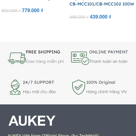
67W (1*Type-C + 1*USB-A Port,
CB-MCC101/CB-MCC102 100W
LED Indicator Light)
(with LCD Display, 1/1.8m,
779.000
₫
800.000
₫
480Mbps)
439.000
₫
499.000
₫
FREE SHIPPING
ONLINE PAYMENT
Giao hàng miễn phí
Thanh toán an toàn
24/7 SUPPORT
100% Original
Hậu mãi chu đáo
Hàng chính hãng VN
AUKEY Việt Nam Official Store (by TechMall)