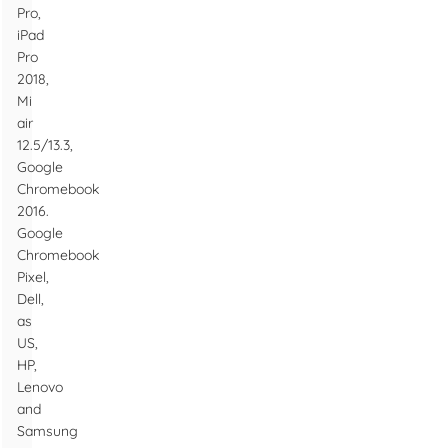
Pro,
iPad
Pro
2018,
Mi
air
12.5/13.3,
Google
Chromebook
2016.
Google
Chromebook
Pixel,
Dell,
as
US,
HP,
Lenovo
and
Samsung