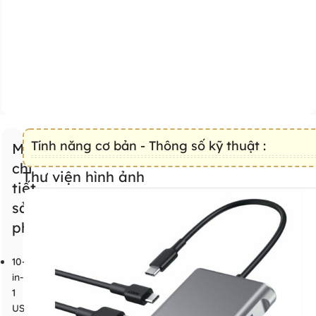
Tính năng cơ bản - Thông số kỹ thuật :
Mô tả
chi
Thư viện hình ảnh
tiết
sản
phẩm
10-
in-
1
USB-