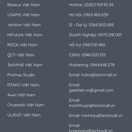
Baseus Việt Nam
Hotline: (028)7109.95.96
USAMS Việt Nam
Hà Nội: 0963.460.639
Vention Việt Nam
Sỉ - Đại lý: 0368.802.688
HiFuture Việt Nam
Doanh Nghiệp: 0975.018.007
ROCK Việt Nam
Hỗ trợ: 0963.131.480
QCY Việt Nam
CSKH: 0348.020.333
TechMall Việt Nam
Marketing: 0964.648.278
Promax Studio
Email: hotro@techmall.vn
RTAKO Việt Nam
Email:
geektek.vn@gmail.com
Awei Việt Nam
Email:
Choetech Việt Nam
minhthuan@techmall.vn
ULANZI Việt Nam
Email: minhtan@techmall.vn
Email:
hoapham@techmall.vn