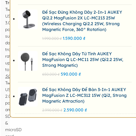
Transfer:
Two
Đế Sạc Đứng Không Dây 2-In-1 AUKEY
USB
Qi2.2 MagFusion 2X LC-MC213 25W
3.0
(Wireless Charging Qi2.2 25W, Strong
ports
Magnetic Force, 360° Rotation)
support
1.590.000
₫
1.990.000
₫
data
transfer
Đế Sạc Không Dây Từ Tính AUKEY
rates
MagFusion Q LC-MC11 25W (Qi2.2 25W,
up
Strong Magnetic)
to
590.000
₫
650.000
₫
5Gbps
.
Two
USB
Đế Sạc Không Dây Để Bàn 3-In-1 AUKEY
MagFusion Z LC-MC312 15W (Qi2, Strong
2.0
Magnetic Attraction)
ports
and
2.590.000
₫
2.990.000
₫
SD
&
microSD