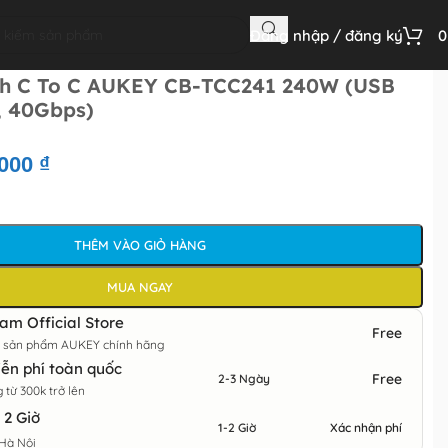
Đăng nhập / đăng ký
h C To C AUKEY CB-TCC241 240W (USB
, 40Gbps)
.000
₫
THÊM VÀO GIỎ HÀNG
MUA NGAY
m Official Store
Free
m sản phẩm AUKEY chính hãng
ễn phí toàn quốc
Free
2-3 Ngày
từ 300k trở lên
 2 Giờ
1-2 Giờ
Xác nhận phí
Hà Nội