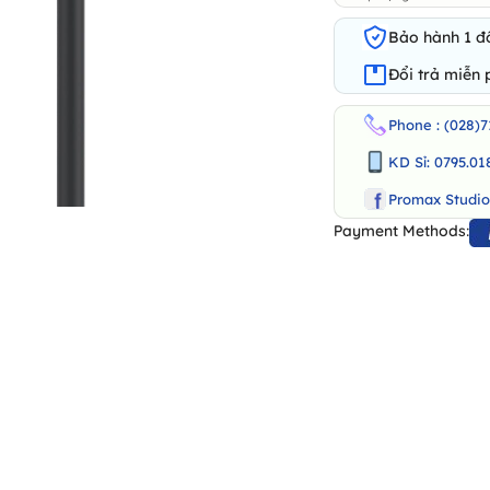
Bảo hành 1 đổ
Đổi trả miễn 
Phone : (028)7
KD Sỉ: 0795.01
Promax Studi
Payment Methods: