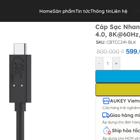
Home
Sản phẩm
Tin tức
Thông tin
Liên hệ
USB 4.0, 8K@60Hz, 40Gbps)
Cáp Sạc Nhan
4.0, 8K@60Hz
SKU:
CBTCC241-BLK
599
800.000
₫
-
+
AUKEY Vietna
Cửa hàng trải nghiệ
Giao hàng mi
Áp dụng cho đơn hàng 
Ship hỏa tốc
Áp dụng cho HCM và 