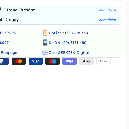
i 1 trong 18 tháng
Xem thêm
phí 7 ngày
Xem thêm
109.95.96
Hotline : 0904.185.524
8.007
KHDN : 096.3131.480
o Fanpage
Zalo GEEKTEK Digital