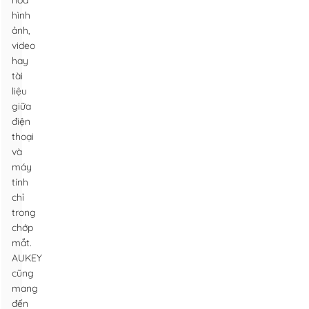
hóa
hình
ảnh,
video
hay
tài
liệu
giữa
điện
thoại
và
máy
tính
chỉ
trong
chớp
mắt.
AUKEY
cũng
mang
đến