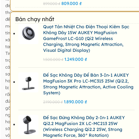
809.000
₫
899.000
₫
điện
thoại
Bán chạy nhất
đến
máy
Quạt Tản Nhiệt Cho Điện Thoại Kiêm Sạc
Không Dây 15W AUKEY MagFusion
tính
GameFrost LC-G10 (Qi2 Wireless
xách
Charging, Strong Magnetic Attraction,
tay?
Visual Digital Display)
Tình
1.249.000
₫
1.500.000
₫
trạng
cáp
sạc
Đế Sạc Không Dây Để Bàn 3-In-1 AUKEY
hay
MagFusion 3X Pro LC-MC315 25W (Qi2.2,
Strong Magnetic Attraction, Active Cooling
bị
System)
rối,
đứt
1.890.000
₫
2.190.000
₫
gãy
ngầm
Đế Sạc Đứng Không Dây 2-In-1 AUKEY
hay
Qi2.2 MagFusion 2X LC-MC213 25W
sờn
(Wireless Charging Qi2.2 25W, Strong
vỏ
Magnetic Force, 360° Rotation)