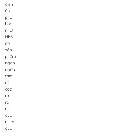
điện
áp
phù
hợp
nhất.
Nhờ
đó,
sản
phẩm
ngăn
ngừa
triệt
để
các
rủi
ro
như
quá
nhiệt,
quá