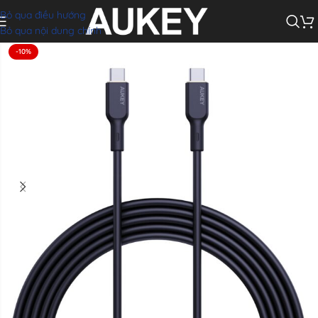
Bỏ qua điều hướng
hanh C to C AUKEY CB-SCC241/CB-SCC242 240W (1m/1.8m, 480Mbps)
Bỏ qua nội dung chính
-10%