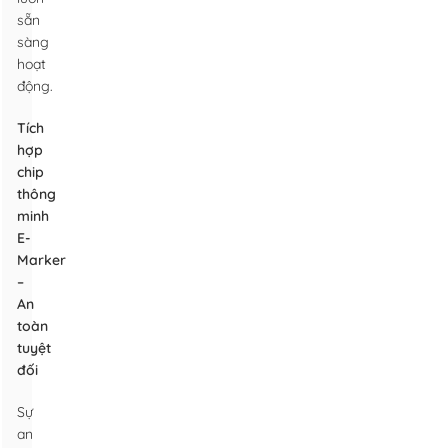
sẵn
sàng
hoạt
động.
Tích
hợp
chip
thông
minh
E-
Marker
–
An
toàn
tuyệt
đối
Sự
an