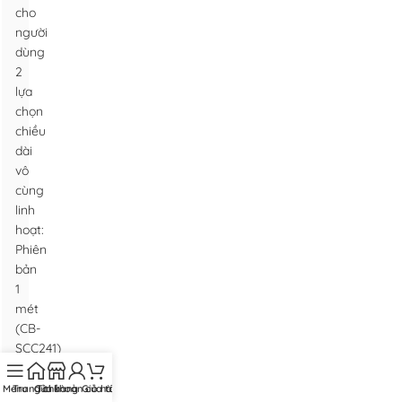
cho
người
dùng
2
lựa
chọn
chiều
dài
vô
cùng
linh
hoạt:
Phiên
bản
1
mét
(CB-
SCC241)
nhỏ
gọn
Menu
Trang chủ
Cửa hàng
Tài khoản của tôi
Giỏ hàng