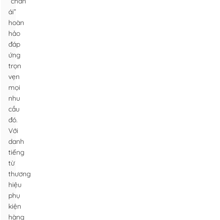
“chân
ái”
hoàn
hảo
đáp
ứng
trọn
vẹn
mọi
nhu
cầu
đó.
Với
danh
tiếng
từ
thương
hiệu
phụ
kiện
hàng