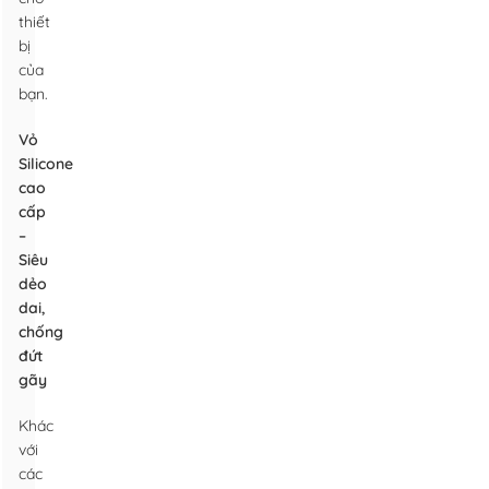
thiết
bị
của
bạn.
Vỏ
Silicone
cao
cấp
–
Siêu
dẻo
dai,
chống
đứt
gãy
Khác
với
các