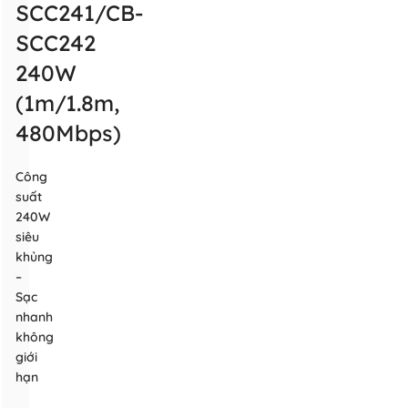
SCC241/CB-
SCC242
240W
(1m/1.8m,
480Mbps)
Công
suất
240W
siêu
khủng
–
Sạc
nhanh
không
giới
hạn