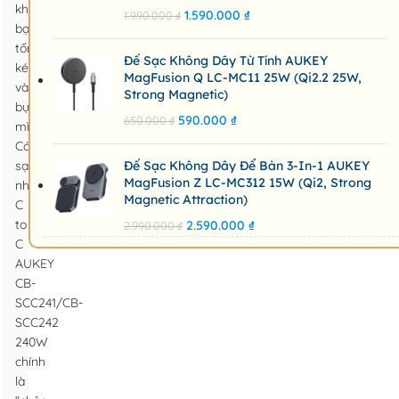
khiến
1.590.000
₫
1.990.000
₫
bạn
tốn
Đế Sạc Không Dây Từ Tính AUKEY
kém
MagFusion Q LC-MC11 25W (Qi2.2 25W,
và
Strong Magnetic)
bực
590.000
₫
650.000
₫
mình?
Cáp
sạc
Đế Sạc Không Dây Để Bàn 3-In-1 AUKEY
MagFusion Z LC-MC312 15W (Qi2, Strong
nhanh
Magnetic Attraction)
C
to
2.590.000
₫
2.990.000
₫
C
AUKEY
CB-
SCC241/CB-
SCC242
240W
chính
là