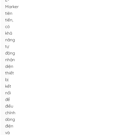
E-
Marker
tiên
tiến,
có
khả
năng
tự
động
nhận
diện
thiết
bị
kết
nối
để
điều
chỉnh
dòng
điện
và