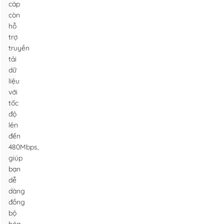
cáp
còn
hỗ
trợ
truyền
tải
dữ
liệu
với
tốc
độ
lên
đến
480Mbps,
giúp
bạn
dễ
dàng
đồng
bộ