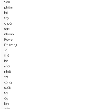
Sản
phẩm
hỗ
trợ
chuẩn
sạc
nhanh
Power
Delivery
3.1
thế
hệ
mới
nhất
với
công
suất
tối
đa
lên