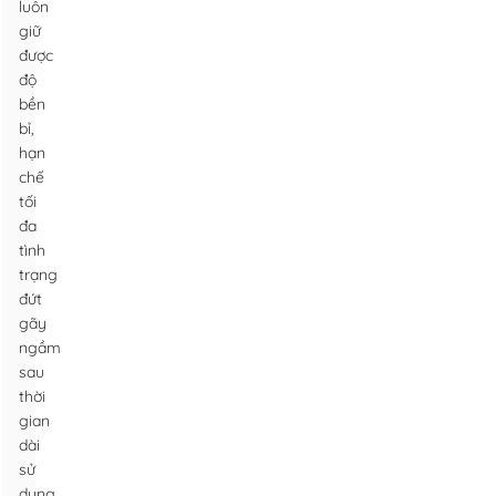
luôn
giữ
được
độ
bền
bỉ,
hạn
chế
tối
đa
tình
trạng
đứt
gãy
ngầm
sau
thời
gian
dài
sử
dụng.