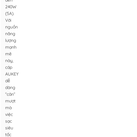
đến
240W
(5A).
Với
nguồn
năng
lượng
mạnh
mẽ
này,
cáp
AUKEY
dễ
dàng
“cân”
mượt
mà
việc
sạc
siêu
tốc