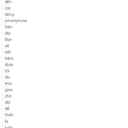
đến
các
dòng
smartphone
hiện
đại.
Bạn
sẽ
tiết
kiệm
được
tối
đa
thời
gian
chờ
đợi
để
thiết
bị
luôn