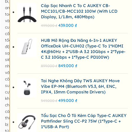
bỉ,
Cáp Sạc Nhanh C To C AUKEY CB-
an
MCC101/CB-MCC102 100W (with LCD
toàn
Display, 1/1.8m, 480Mbps)
và
439.000
₫
499.000
₫
cung
cấp
tốc
HUB Mở Rộng Đa Năng 6-In-1 AUKEY
OfficeDok UH-CUH02 (Type-C To 1*HDMI
độ
4K@60Hz + 2*USB-A 3.2 10Gbps + 2*Type-
sạc
C 3.2 10Gbps + 1*Type-C PD100W)
siêu
849.000
₫
nhanh
899.000
₫
với
công
Tai Nghe Không Dây TWS AUKEY Move
suất
Vibe EP-M4 (Bluetooth V5.3, 6H, ENC,
cực
IPX4, 13mm Composite Drivers)
khủng
499.000
₫
549.000
₫
cho
các
Tẩu Sạc Cho Ô Tô Kèm Cáp Type-C AUKEY
thiết
Pathfinder Sling CC-P2 75W (1*Type-C +
bị
1*USB-A Port)
từ