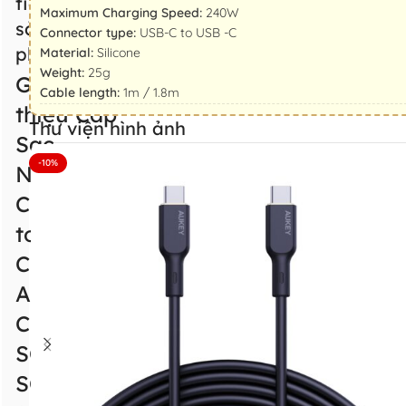
tiết
Maximum Charging Speed:
240W
sản
Connector type:
USB-C to USB -C
phẩm
Material:
Silicone
Weight:
25g
Giới
Cable length:
1m / 1.8m
thiệu Cáp
Thư viện hình ảnh
Sạc
-10%
Nhanh
C
to
C
AUKEY
CB-
SCC241/CB-
SCC242