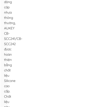
dòng
cáp
nhựa
thông
thường,
AUKEY
CB-
SCC241/CB-
SCC242
được
hoàn
thiện
bằng
chất
liệu
Silicone
cao
cấp.
Chất
liệu