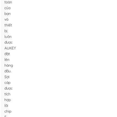
toàn
của
bạn
và
thiết
bị
luôn
được
AUKEY
đặt
lên
hàng
đầu.
Sợi
cáp
được
tích
hợp
lõi
chip