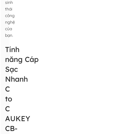
sinh
thái
công
nghệ
của
bạn.
Tính
năng Cáp
Sạc
Nhanh
C
to
C
AUKEY
CB-