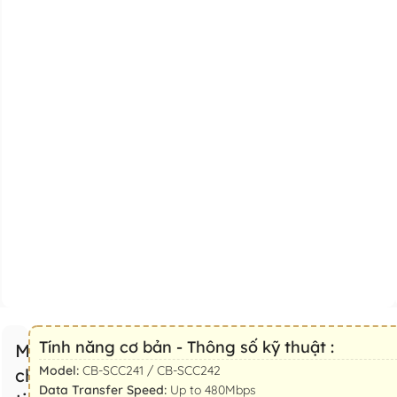
Tính năng cơ bản - Thông số kỹ thuật :
Mô tả
Model:
CB-SCC241 / CB-SCC242
chi
Data Transfer Speed:
Up to 480Mbps