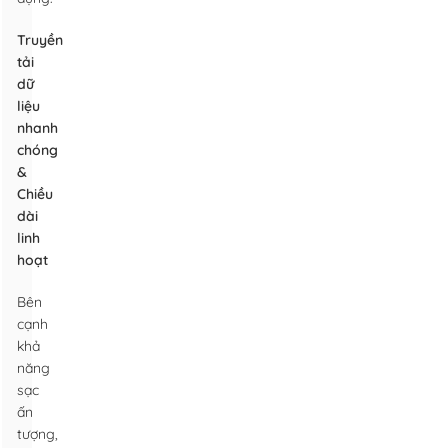
Truyền
tải
dữ
liệu
nhanh
chóng
&
Chiều
dài
linh
hoạt
Bên
cạnh
khả
năng
sạc
ấn
tượng,