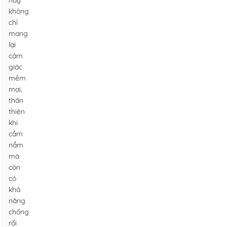
này
không
chỉ
mang
lại
cảm
giác
mềm
mại,
thân
thiện
khi
cầm
nắm
mà
còn
có
khả
năng
chống
rối