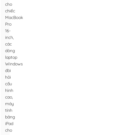
cho
chiếc
MacBook
Pro
16-
inch,
các
dòng
laptop
Windows
đòi
hỏi
cấu
hình
cao,
máy
tính
bảng
iPad
cho