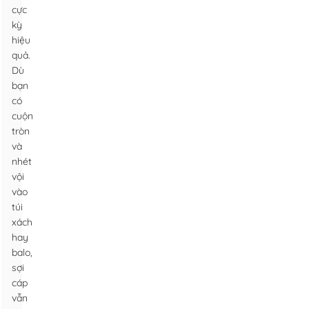
cực
kỳ
hiệu
quả.
Dù
bạn
có
cuộn
tròn
và
nhét
vội
vào
túi
xách
hay
balo,
sợi
cáp
vẫn