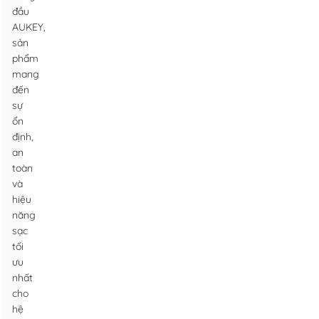
đầu
AUKEY,
sản
phẩm
mang
đến
sự
ổn
định,
an
toàn
và
hiệu
năng
sạc
tối
ưu
nhất
cho
hệ