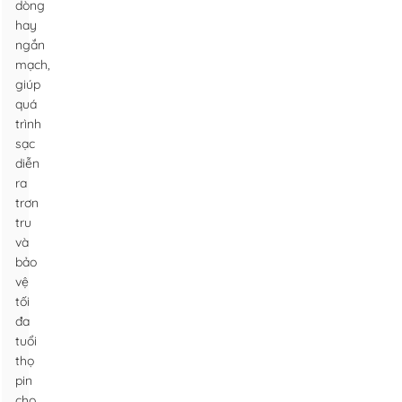
dòng
hay
ngắn
mạch,
giúp
quá
trình
sạc
diễn
ra
trơn
tru
và
bảo
vệ
tối
đa
tuổi
thọ
pin
cho