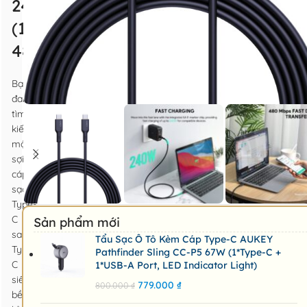
240W
(1m/1.8m,
480Mbps)
Bạn
đang
tìm
kiếm
một
sợi
cáp
sạc
Type-
C
Sản phẩm mới
sang
Tẩu Sạc Ô Tô Kèm Cáp Type-C AUKEY
Type-
Pathfinder Sling CC-P5 67W (1*Type-C +
C
1*USB-A Port, LED Indicator Light)
siêu
779.000
₫
800.000
₫
bền