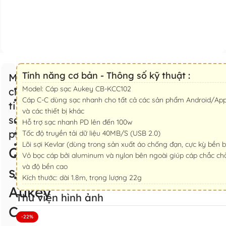
Tính năng cơ bản - Thông số kỹ thuật :
Mô tả
Model: Cáp sạc Aukey CB-KCC102
chi
Cáp C-C dùng sạc nhanh cho tất cả các sản phẩm Android/App
tiết
và các thiết bị khác
sản
Hỗ trợ sạc nhanh PD lên đến 100w
phẩm
Tốc độ truyền tải dữ liệu 40MB/S (USB 2.0)
Lõi sợi Kevlar (dùng trong sản xuất áo chống đạn, cực kỳ bền b
Cáp
Vỏ bọc cáp bởi aluminum và nylon bên ngoài giúp cáp chắc ch
và độ bền cao
sạc
Kích thước: dài 1.8m, trọng lượng 22g
Aukey
Thư viện hình ảnh
CB-
-22%