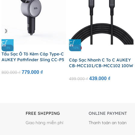
THÔNG TIN - CHÍNH SÁCH
DANH MỤC SẢN PHẨM
Giới thiệu
Củ sạc AUKEY
Đăng ký tài khoản
Cáp sạc AUKEY
Đăng ký làm đại lý
Pin sạc dự phòng
Tài khoản thanh toán
Đế sạc không dây
Kiểm tra đơn hàng
SALE CHANNEL
Chính sách bán hàng
AUKEY Official Website
Chính sách giao hàng
AUKEY Shopee Store
Chính sách đổi trả
AUKEY Tiktok Shop