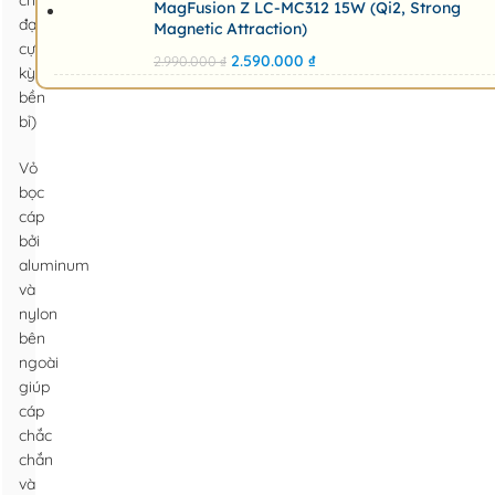
chống
MagFusion Z LC-MC312 15W (Qi2, Strong
đạn,
Magnetic Attraction)
cực
2.590.000
₫
2.990.000
₫
kỳ
bền
bỉ)
Vỏ
bọc
cáp
bởi
aluminum
và
nylon
bên
ngoài
giúp
cáp
chắc
chắn
và