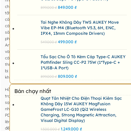
nhanh
cho
849.000
₫
899.000
₫
tất
cả
Tai Nghe Không Dây TWS AUKEY Move
các
Vibe EP-M4 (Bluetooth V5.3, 6H, ENC,
sản
IPX4, 13mm Composite Drivers)
phẩm
499.000
₫
549.000
₫
Android/Apple
và
Tẩu Sạc Cho Ô Tô Kèm Cáp Type-C AUKEY
các
Pathfinder Sling CC-P2 75W (1*Type-C +
thiết
1*USB-A Port)
bị
809.000
₫
899.000
₫
khác
Hỗ
Bán chạy nhất
trợ
Quạt Tản Nhiệt Cho Điện Thoại Kiêm Sạc
sạc
Không Dây 15W AUKEY MagFusion
nhanh
GameFrost LC-G10 (Qi2 Wireless
Charging, Strong Magnetic Attraction,
PD
Visual Digital Display)
lên
đến
1.249.000
₫
1.500.000
₫