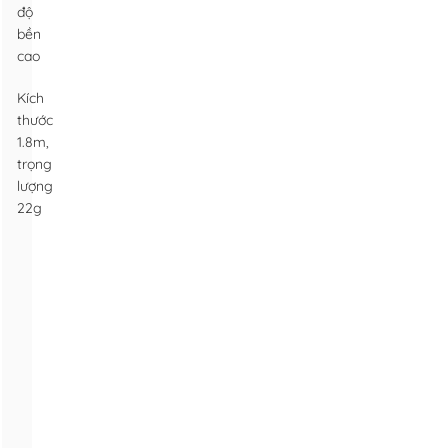
độ
bền
cao
Kích
thước
1.8m,
trọng
lượng
22g