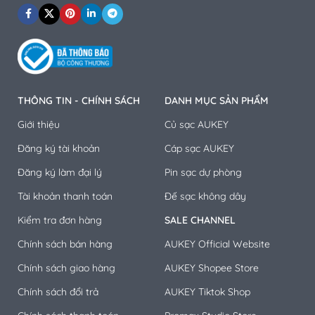
Promax Studio
Email: hotro@techmall.vn
RTAKO Việt Nam
Email:
geektek.vn@gmail.com
Awei Việt Nam
Email:
Choetech Việt Nam
minhthuan@techmall.vn
ULANZI Việt Nam
Email: minhtan@techmall.vn
Email:
hoapham@techmall.vn
Email:
phucnguyen@techmall.vn
Email: datqui@techmall.vn