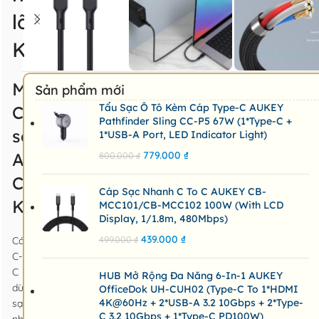
lõi
Kevlar
Model:
Sản phẩm mới
Tẩu Sạc Ô Tô Kèm Cáp Type-C AUKEY
Cáp
Pathfinder Sling CC-P5 67W (1*Type-C +
sạc
1*USB-A Port, LED Indicator Light)
Aukey
779.000
₫
800.000
₫
CB-
Cáp Sạc Nhanh C To C AUKEY CB-
KCC102
MCC101/CB-MCC102 100W (with LCD
Display, 1/1.8m, 480Mbps)
439.000
₫
499.000
₫
Cáp
C-
C
HUB Mở Rộng Đa Năng 6-In-1 AUKEY
dùng
OfficeDok UH-CUH02 (Type-C To 1*HDMI
4K@60Hz + 2*USB-A 3.2 10Gbps + 2*Type-
sạc
C 3.2 10Gbps + 1*Type-C PD100W)