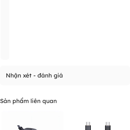
24/7 SUPPORT
100% Original
Hậu mãi chu đáo
Hàng chính hãng VN
AUKEY Việt Nam Official Store (by TechMall)
Đại lý phân phối - Cửa hàng bán lẻ ủy quyền chính hãng
AUKEY
tại Việt Nam.
Hệ thống cửa hàng AUKEY:
414 Xã Đàn, Phường Văn Miếu - Quốc Tử Giám, TP.Hà Nội
95C Nguyễn Thị Minh Khai, Phường Bến Thành, TP.HCM
55A Quang Trung, Phường Gò Vấp, TP.HCM
47A Lê Trọng Tấn, Phường Tân Sơn Nhì, TP.HCM
Điện thoại: 0368.802.688
Email: GEEKTEK.vn@gmail.com