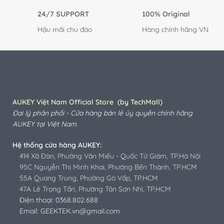
Chính sách thanh toán
Promax Studio Store
Chính sách Bảo mật
TechMall.vn - Bán sỉ
Chính sách bán sỉ
AUKEY Official Fanpage
Chính sách Kh Doanh Nghiệp
GEEKTEK Zalo OA
LIÊN KẾT
LIÊN HỆ
Baseus Việt Nam
Hotline: (028)7109.95.96
USAMS Việt Nam
Hà Nội: 0963.460.639
Vention Việt Nam
Sỉ - Đại lý: 0368.802.688
HiFuture Việt Nam
Doanh Nghiệp: 0975.018.007
ROCK Việt Nam
Hỗ trợ: 0963.131.480
QCY Việt Nam
CSKH: 0348.020.333
TechMall Việt Nam
Marketing: 0964.648.278