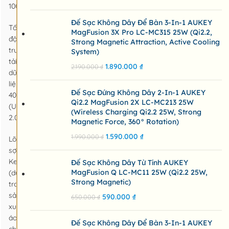
100w
Đế Sạc Không Dây Để Bàn 3-In-1 AUKEY
Tốc
MagFusion 3X Pro LC-MC315 25W (Qi2.2,
độ
Strong Magnetic Attraction, Active Cooling
truyền
System)
tải
1.890.000
₫
2.190.000
₫
dữ
liệu
Đế Sạc Đứng Không Dây 2-In-1 AUKEY
40MB/S
Qi2.2 MagFusion 2X LC-MC213 25W
(USB
(Wireless Charging Qi2.2 25W, Strong
2.0)
Magnetic Force, 360° Rotation)
1.590.000
₫
1.990.000
₫
Lõi
sợi
Kevlar
Đế Sạc Không Dây Từ Tính AUKEY
MagFusion Q LC-MC11 25W (Qi2.2 25W,
(dùng
Strong Magnetic)
trong
sản
590.000
₫
650.000
₫
xuất
áo
Đế Sạc Không Dây Để Bàn 3-In-1 AUKEY