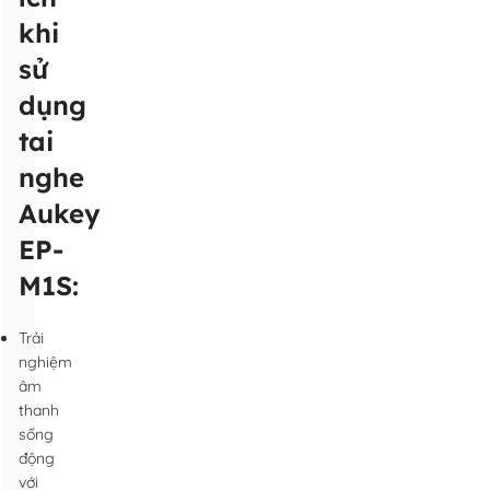
khi
sử
dụng
tai
nghe
Aukey
EP-
M1S:
Trải
nghiệm
âm
thanh
sống
động
với