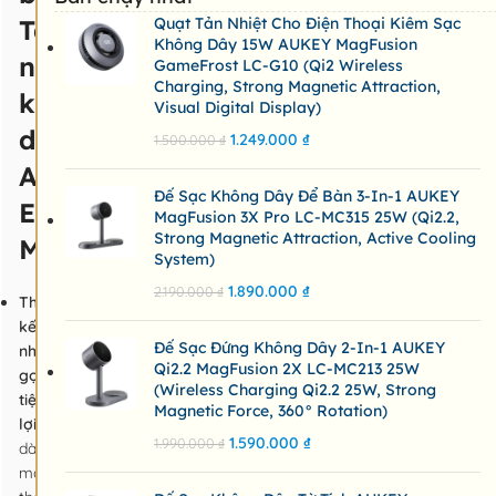
Tai
Quạt Tản Nhiệt Cho Điện Thoại Kiêm Sạc
Không Dây 15W AUKEY MagFusion
nghe
GameFrost LC-G10 (Qi2 Wireless
Charging, Strong Magnetic Attraction,
không
Visual Digital Display)
dây
1.249.000
₫
1.500.000
₫
Aukey
Đế Sạc Không Dây Để Bàn 3-In-1 AUKEY
EP-
MagFusion 3X Pro LC-MC315 25W (Qi2.2,
Strong Magnetic Attraction, Active Cooling
M1S:
System)
1.890.000
₫
2.190.000
₫
Thiết
kế
Đế Sạc Đứng Không Dây 2-In-1 AUKEY
nhỏ
Qi2.2 MagFusion 2X LC-MC213 25W
gọn,
(Wireless Charging Qi2.2 25W, Strong
tiện
Magnetic Force, 360° Rotation)
lợi:
Dễ
1.590.000
₫
1.990.000
₫
dàng
mang