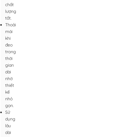
chất
lượng
tốt.
Thoải
mái
khi
đeo
trong
thời
gian
dài
nhờ
thiết
kế
nhỏ
gọn.
Sử
dụng
lâu
dài