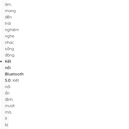
âm,
mang
đến
trải
nghiệm
nghe
nhạc
sống
động.
Kết
nối
Bluetooth
5.0:
Kết
nối
ổn
định,
mượt
mà,
ít
bị