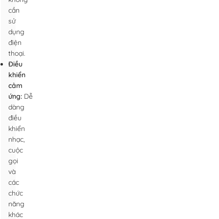
cần
sử
dụng
điện
thoại.
Điều
khiển
cảm
ứng:
Dễ
dàng
điều
khiển
nhạc,
cuộc
gọi
và
các
chức
năng
khác