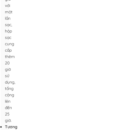
với
một
lần
sạc,
hộp
sạc
cung
cấp
thêm
20
giờ
sử
dụng,
tổng
cộng
lên
đến
25
giờ.
Tương