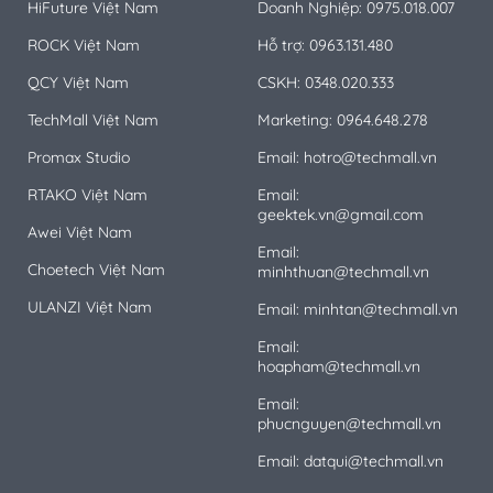
HiFuture Việt Nam
Doanh Nghiệp: 0975.018.007
ROCK Việt Nam
Hỗ trợ: 0963.131.480
QCY Việt Nam
CSKH: 0348.020.333
TechMall Việt Nam
Marketing: 0964.648.278
Promax Studio
Email: hotro@techmall.vn
RTAKO Việt Nam
Email:
geektek.vn@gmail.com
Awei Việt Nam
Email:
Choetech Việt Nam
minhthuan@techmall.vn
ULANZI Việt Nam
Email: minhtan@techmall.vn
Email:
hoapham@techmall.vn
Email:
phucnguyen@techmall.vn
Email: datqui@techmall.vn