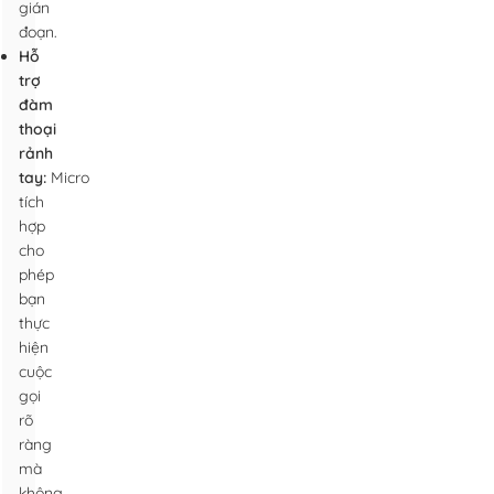
gián
đoạn.
Hỗ
trợ
đàm
thoại
rảnh
tay:
Micro
tích
hợp
cho
phép
bạn
thực
hiện
cuộc
gọi
rõ
ràng
mà
không