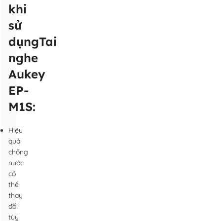
khi
sử
dụng
Tai
nghe
Aukey
EP-
M1S:
Hiệu
quả
chống
nước
có
thể
thay
đổi
tùy