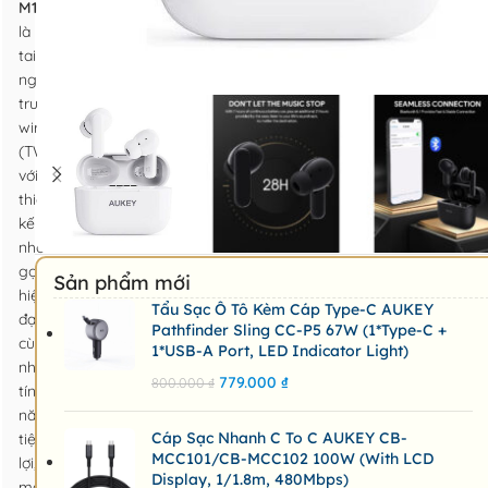
M1S
là
tai
nghe
true
wireless
(TWS)
với
thiết
kế
nhỏ
gọn,
Sản phẩm mới
hiện
Tẩu Sạc Ô Tô Kèm Cáp Type-C AUKEY
đại
Pathfinder Sling CC-P5 67W (1*Type-C +
cùng
1*USB-A Port, LED Indicator Light)
nhiều
779.000
₫
800.000
₫
tính
năng
Cáp Sạc Nhanh C To C AUKEY CB-
tiện
MCC101/CB-MCC102 100W (with LCD
lợi,
Display, 1/1.8m, 480Mbps)
mang