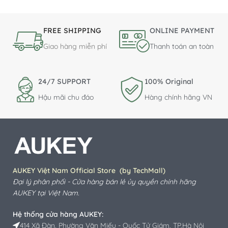
FREE SHIPPING
ONLINE PAYMENT
Giao hàng miễn phí
Thanh toán an toàn
24/7 SUPPORT
100% Original
Hậu mãi chu đáo
Hàng chính hãng VN
AUKEY Việt Nam Official Store (by TechMall)
Đại lý phân phối - Cửa hàng bán lẻ ủy quyền chính hãng
AUKEY
tại Việt Nam.
Hệ thống cửa hàng AUKEY:
414 Xã Đàn, Phường Văn Miếu - Quốc Tử Giám, TP.Hà Nội