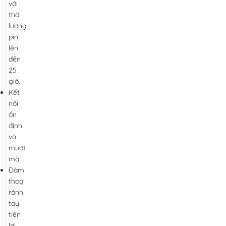
với
thời
lượng
pin
lên
đến
25
giờ.
Kết
nối
ổn
định
và
mượt
mà.
Đàm
thoại
rảnh
tay
tiện
lợi.