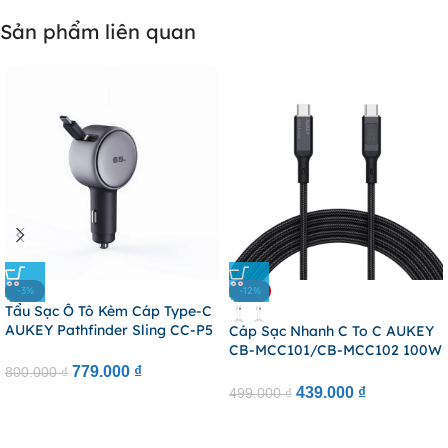
Sản phẩm liên quan
-3%
-12%
Tẩu Sạc Ô Tô Kèm Cáp Type-C
AUKEY Pathfinder Sling CC-P5
Cáp Sạc Nhanh C To C AUKEY
67W (1*Type-C + 1*USB-A Port,
CB-MCC101/CB-MCC102 100W
LED Indicator Light)
(with LCD Display, 1/1.8m,
779.000
₫
800.000
₫
480Mbps)
439.000
₫
499.000
₫