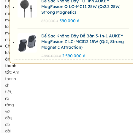
theo
Đế Sạc Không Dây Từ Tính AUKEY
MagFusion Q LC-MC11 25W (Qi2.2 25W,
bên
Strong Magnetic)
mình
mọi
590.000
₫
650.000
₫
lúc
mọi
Đế Sạc Không Dây Để Bàn 3-In-1 AUKEY
nơi.
MagFusion Z LC-MC312 15W (Qi2, Strong
Chất
Magnetic Attraction)
lượng
2.590.000
₫
2.990.000
₫
âm
thanh
tốt:
Âm
thanh
chi
tiết,
rõ
ràng
với
đầy
đủ
dải