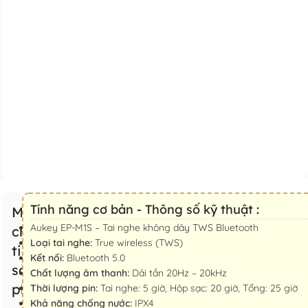
Tính năng cơ bản - Thông số kỹ thuật :
Mô tả
Aukey EP-M1S – Tai nghe không dây TWS Bluetooth
chi
Loại tai nghe:
True wireless (TWS)
tiết
Kết nối:
Bluetooth 5.0
sản
Chất lượng âm thanh:
Dải tần 20Hz – 20kHz
phẩm
Thời lượng pin:
Tai nghe: 5 giờ, Hộp sạc: 20 giờ, Tổng: 25 giờ
Khả năng chống nước:
IPX4