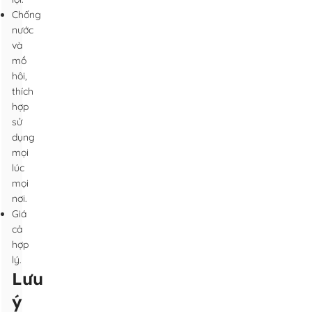
Chống
nước
và
mồ
hôi,
thích
hợp
sử
dụng
mọi
lúc
mọi
nơi.
Giá
cả
hợp
lý.
Lưu
ý