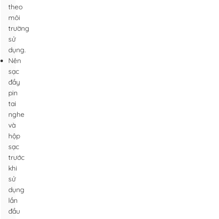
theo
môi
trường
sử
dụng.
Nên
sạc
đầy
pin
tai
nghe
và
hộp
sạc
trước
khi
sử
dụng
lần
đầu