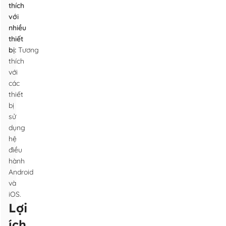
thích
với
nhiều
thiết
bị:
Tương
thích
với
các
thiết
bị
sử
dụng
hệ
điều
hành
Android
và
iOS.
Lợi
ích