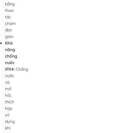
bằng
thao
tác
chạm
đơn
giản.
Khả
năng
chống
nước
IPX4:
Chống
nước
và
mồ
hôi,
thích
hợp
sử
dụng
khi