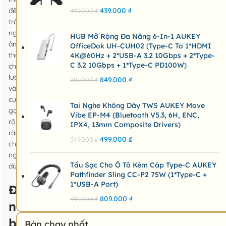
đến
439.000
₫
499.000
₫
trải
nghiệm
HUB Mở Rộng Đa Năng 6-In-1 AUKEY
âm
OfficeDok UH-CUH02 (Type-C To 1*HDMI
thanh
4K@60Hz + 2*USB-A 3.2 10Gbps + 2*Type-
C 3.2 10Gbps + 1*Type-C PD100W)
chất
lượng
849.000
₫
899.000
₫
và
cuộc
Tai Nghe Không Dây TWS AUKEY Move
gọi
Vibe EP-M4 (Bluetooth V5.3, 6H, ENC,
rõ
IPX4, 13mm Composite Drivers)
ràng
499.000
₫
549.000
₫
cho
người
Tẩu Sạc Cho Ô Tô Kèm Cáp Type-C AUKEY
dùng.
Pathfinder Sling CC-P2 75W (1*Type-C +
1*USB-A Port)
Điểm
809.000
₫
899.000
₫
nổi
bật
Bán chạy nhất