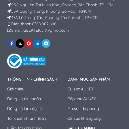
95C Nguyễn Thị Minh Khai, Phường Bến Thành, TP.HCM
55A Quang Trung, Phường Gò Vấp, TP.HCM
47A Lê Trọng Tấn, Phường Tân Sơn Nhì, TP.HCM
Điện thoại: 0368.802.688
Email: GEEKTEK.vn@gmail.com
THÔNG TIN - CHÍNH SÁCH
DANH MỤC SẢN PHẨM
Giới thiệu
Củ sạc AUKEY
Đăng ký tài khoản
Cáp sạc AUKEY
Đăng ký làm đại lý
Pin sạc dự phòng
Tài khoản thanh toán
Đế sạc không dây
Kiểm tra đơn hàng
SALE CHANNEL