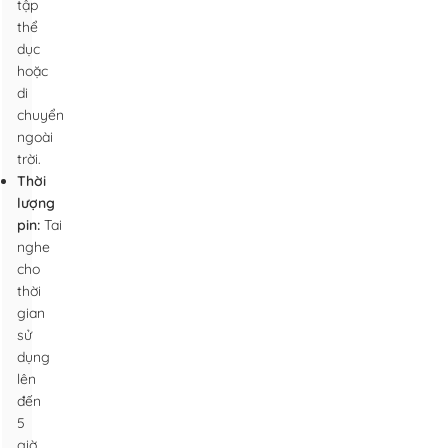
tập
thể
dục
hoặc
di
chuyển
ngoài
trời.
Thời
lượng
pin:
Tai
nghe
cho
thời
gian
sử
dụng
lên
đến
5
giờ