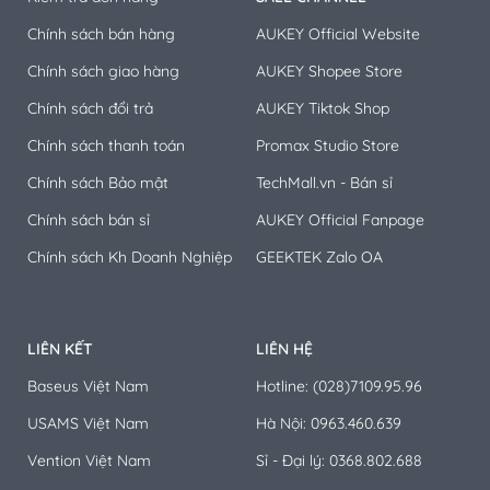
Chính sách bán hàng
AUKEY Official Website
Chính sách giao hàng
AUKEY Shopee Store
Chính sách đổi trả
AUKEY Tiktok Shop
Chính sách thanh toán
Promax Studio Store
Chính sách Bảo mật
TechMall.vn - Bán sỉ
Chính sách bán sỉ
AUKEY Official Fanpage
Chính sách Kh Doanh Nghiệp
GEEKTEK Zalo OA
LIÊN KẾT
LIÊN HỆ
Baseus Việt Nam
Hotline: (028)7109.95.96
USAMS Việt Nam
Hà Nội: 0963.460.639
Vention Việt Nam
Sỉ - Đại lý: 0368.802.688