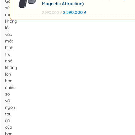
Gói
Magnetic Attraction)
sức
2.590.000
₫
2.990.000
₫
mạnh
khổng
lồ
vào
một
hình
trụ
nhỏ
không
lớn
hơn
nhiều
so
với
ngón
tay
cái
của
bạn.