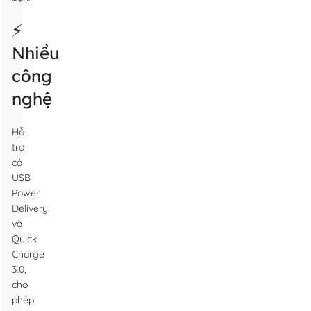
⚡️
Nhiều
công
nghệ
Hỗ
trợ
cả
USB
Power
Delivery
và
Quick
Charge
3.0,
cho
phép