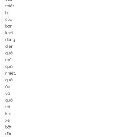
thiết
bị
của
bạn
khỏi
dòng
điện
quá
mức,
quá
nhiệt,
quá
áp
và
quá
tải
khi
xe
bắt
đầu