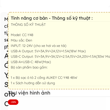
Tính năng cơ bản - Thông số kỹ thuật :
Mô tả
THÔNG SỐ KỸ THUẬT
chi
tiết
Model: CC-Y48
sản
Màu sắc: Đen
phẩm
INPUT: 12-24V (cho xe hơi và xe tải)
USB-A Output: 5V=3A,9V=2A,12V=1.5A(18W Max)
Aukey
USB-C Output: 5V=3A,9V=3A,12V=2.5A,15V=2A,20V=1.5A(30W Ma
USB-A+USB-C: 48W(Max)
CC-
Bộ sản phẩm bao gồm:
Y48
1 x Bộ sạc ô tô 2 cổng AUKEY CC-Y48 48W
Sạc
1 x Sách hướng dẫn sử dụng
oto
Thư viện hình ảnh
Công
-26%