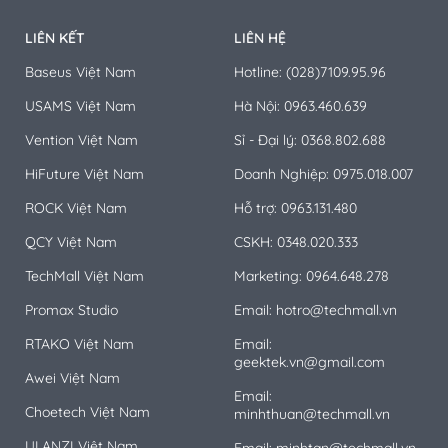
LIÊN KẾT
LIÊN HỆ
Baseus Việt Nam
Hotline: (028)7109.95.96
USAMS Việt Nam
Hà Nội: 0963.460.639
Vention Việt Nam
Sỉ - Đại lý: 0368.802.688
HiFuture Việt Nam
Doanh Nghiệp: 0975.018.007
ROCK Việt Nam
Hỗ trợ: 0963.131.480
QCY Việt Nam
CSKH: 0348.020.333
TechMall Việt Nam
Marketing: 0964.648.278
Promax Studio
Email: hotro@techmall.vn
RTAKO Việt Nam
Email:
geektek.vn@gmail.com
Awei Việt Nam
Email:
Choetech Việt Nam
minhthuan@techmall.vn
ULANZI Việt Nam