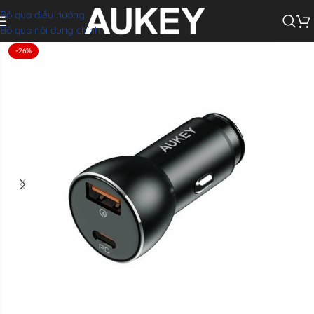
Bỏ qua điều hướng
Home
»
Tẩu sạc xe hơi
»
Aukey CC-Y48 Sạc oto Công suất 48W
Bỏ qua nội dung chính
-26%