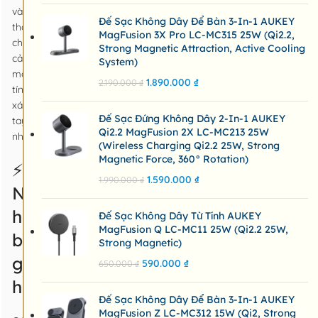
và
Đế Sạc Không Dây Để Bàn 3-In-1 AUKEY
thậm
MagFusion 3X Pro LC-MC315 25W (Qi2.2,
chí
Strong Magnetic Attraction, Active Cooling
cả
System)
máy
1.890.000
₫
2.190.000
₫
tính
xách
Đế Sạc Đứng Không Dây 2-In-1 AUKEY
tay
Qi2.2 MagFusion 2X LC-MC213 25W
nhỏ.
(Wireless Charging Qi2.2 25W, Strong
Magnetic Force, 360° Rotation)
⚡️
1.590.000
₫
1.990.000
₫
Nhỏ
hơn
Đế Sạc Không Dây Từ Tính AUKEY
MagFusion Q LC-MC11 25W (Qi2.2 25W,
bao
Strong Magnetic)
giờ
590.000
₫
650.000
₫
hết
Đế Sạc Không Dây Để Bàn 3-In-1 AUKEY
MagFusion Z LC-MC312 15W (Qi2, Strong