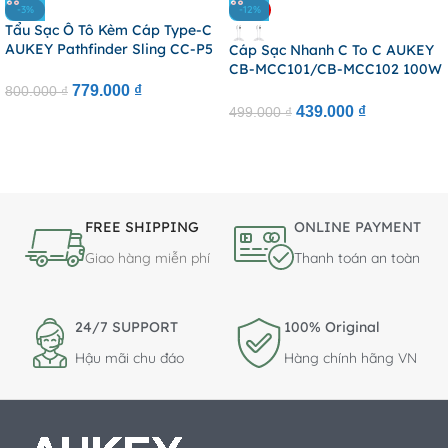
-3%
-12%
Tẩu Sạc Ô Tô Kèm Cáp Type-C
AUKEY Pathfinder Sling CC-P5
Cáp Sạc Nhanh C To C AUKEY
67W (1*Type-C + 1*USB-A Port,
CB-MCC101/CB-MCC102 100W
LED Indicator Light)
(with LCD Display, 1/1.8m,
779.000
₫
800.000
₫
480Mbps)
439.000
₫
499.000
₫
FREE SHIPPING
ONLINE PAYMENT
Giao hàng miễn phí
Thanh toán an toàn
24/7 SUPPORT
100% Original
Hậu mãi chu đáo
Hàng chính hãng VN