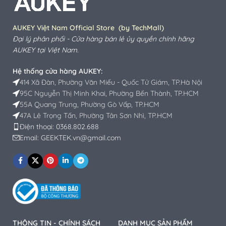
AUKEY Việt Nam Official Store (by TechMall)
Đại lý phân phối - Cửa hàng bán lẻ ủy quyền chính hãng
AUKEY
tại Việt Nam.
Hệ thống cửa hàng AUKEY:
414 Xã Đàn, Phường Văn Miếu - Quốc Tử Giám, TP.Hà Nội
95C Nguyễn Thị Minh Khai, Phường Bến Thành, TP.HCM
55A Quang Trung, Phường Gò Vấp, TP.HCM
47A Lê Trọng Tấn, Phường Tân Sơn Nhì, TP.HCM
Điện thoại: 0368.802.688
Email: GEEKTEK.vn@gmail.com
THÔNG TIN - CHÍNH SÁCH
DANH MỤC SẢN PHẨM