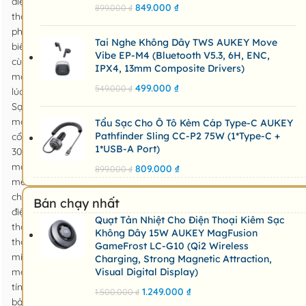
điện
849.000
₫
899.000
₫
thoại
phổ
Tai Nghe Không Dây TWS AUKEY Move
biến
Vibe EP-M4 (Bluetooth V5.3, 6H, ENC,
cùng
IPX4, 13mm Composite Drivers)
một
499.000
₫
549.000
₫
lúc.
Sạc
một
Tẩu Sạc Cho Ô Tô Kèm Cáp Type-C AUKEY
Pathfinder Sling CC-P2 75W (1*Type-C +
cổng
1*USB-A Port)
30W
mạnh
809.000
₫
899.000
₫
mẽ
cho
Bán chạy nhất
điện
Quạt Tản Nhiệt Cho Điện Thoại Kiêm Sạc
thoại
Không Dây 15W AUKEY MagFusion
thông
GameFrost LC-G10 (Qi2 Wireless
minh,
Charging, Strong Magnetic Attraction,
máy
Visual Digital Display)
tính
1.249.000
₫
1.500.000
₫
bảng