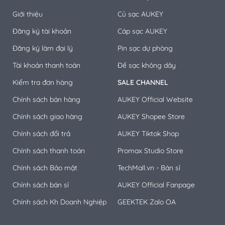
Giới thiệu
Củ sạc AUKEY
Đăng ký tài khoản
Cáp sạc AUKEY
Đăng ký làm đại lý
Pin sạc dự phòng
Tài khoản thanh toán
Đế sạc không dây
Kiểm tra đơn hàng
SALE CHANNEL
Chính sách bán hàng
AUKEY Official Website
Chính sách giao hàng
AUKEY Shopee Store
Chính sách đổi trả
AUKEY Tiktok Shop
Chính sách thanh toán
Promax Studio Store
Chính sách Bảo mật
TechMall.vn - Bán sỉ
Chính sách bán sỉ
AUKEY Official Fanpage
Chính sách Kh Doanh Nghiệp
GEEKTEK Zalo OA