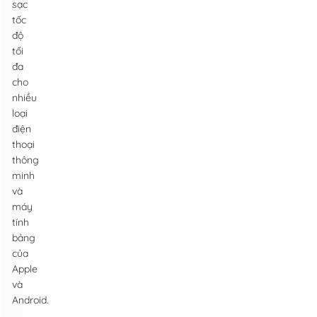
sạc
tốc
độ
tối
đa
cho
nhiều
loại
điện
thoại
thông
minh
và
máy
tính
bảng
của
Apple
và
Android.