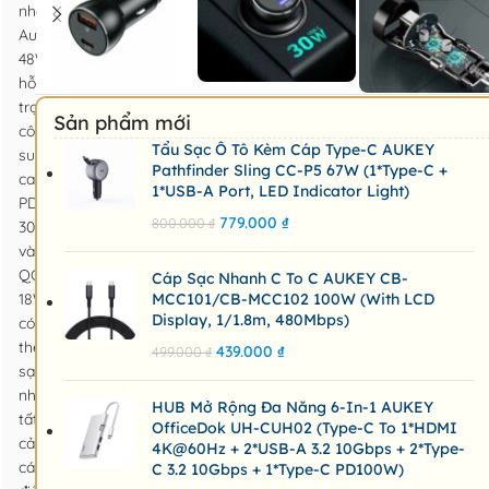
nhanh
Aukey
48W
hỗ
trợ
Sản phẩm mới
công
Tẩu Sạc Ô Tô Kèm Cáp Type-C AUKEY
suất
Pathfinder Sling CC-P5 67W (1*Type-C +
cao
1*USB-A Port, LED Indicator Light)
PD
779.000
₫
800.000
₫
30W(Max)
và
QC
Cáp Sạc Nhanh C To C AUKEY CB-
18W(Max),
MCC101/CB-MCC102 100W (with LCD
Display, 1/1.8m, 480Mbps)
có
thể
439.000
₫
499.000
₫
sạc
nhanh
HUB Mở Rộng Đa Năng 6-In-1 AUKEY
tất
OfficeDok UH-CUH02 (Type-C To 1*HDMI
cả
4K@60Hz + 2*USB-A 3.2 10Gbps + 2*Type-
các
C 3.2 10Gbps + 1*Type-C PD100W)